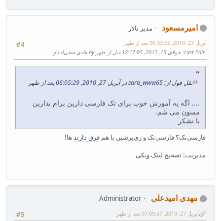
امیرمسعود
مدیر تالار
آپریل 27, 2010, 06:33:55 بعد از ظهر
#4
Last Edit
: جولای 15, 2012, 12:17:05 قبل از ظهر by هادی صفی‌اقدم
نقل قول از: sara_www65 در آپریل 27, 2010, 06:05:29 بعد از ظهر
.... اگه یه آموزش خوب برای تک فارسی دارین برام بذارین
ممنون می شم.
با تشکر
فارسی‌تک؟ فارسی‌تک و زی‌پرشین با هم
فرق دارند
ها!
مدیریت: تصحیح لینک ویکی
مهدی امیدعلی
Administrator
آپریل 27, 2010, 07:09:57 بعد از ظهر
#5