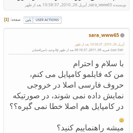
نویسنده sara_www65, آپریل 26, 2010, 10:58:37 بعد از ظهر
صفحه
1
USER ACTIONS
پایین
sara_www65
آپریل 26, 2010, 10:58:37 بعد از ظهر
Last Edit
: فبریه 09, 2011, 09:16:57 بعد از ظهر by وحید دامن‌افشان
با سلام و احترام
من که فایلمو کامپایل می کنم،
حروف فارسی اصلا در خروجی
نمایش داده نمی شوند، در صورتیکه
در کامپایل هم اصلا خطا نمی گیره؟؟
میشه راهنماییم کنید؟