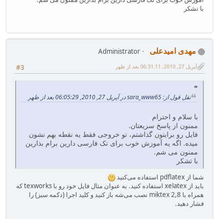
با تشکر
مهدی امیدعلی
Administrator
آپریل 27, 2010, 06:31:11 بعد از ظهر
#3
نقل قول از: sara_www65 در آپریل 27, 2010, 06:05:29 بعد از ظهر
با سلام و احترام
ممنون از پاسخ سریعتان.
فایل رو برایتون گذاشتم، تو خروجی فقط یه نقطه بهم نشون
میده. اگه یه آموزش خوب برای تک فارسی دارین برام بذارین
ممنون می شم.
با تشکر
شما از pdflatex استفاده می‌کنید
باید از xelatex استفاده کنید. به عنوان مثال فایل خود رو با texworks که
همراه با miktex 2,8 نصب می‌شه باز کنید و کلید اجرا (دکمه سبز) را
فشار دهید.