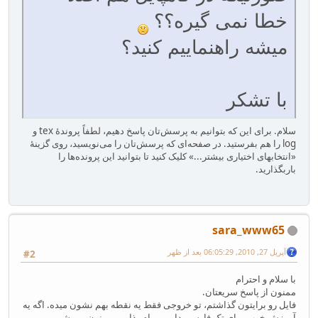
خطا نمی گیره؟؟
میشه راهنماییم کنید؟
با تشکر
سلام. برای این که بتوانیم به پرسش‌تان پاسخ دهیم، لطفاً پروندهٔ tex و
log را هم بفرستید. در صفحه‌ای که پرسش‌تان را می‌نویسید، روی گزینهٔ
«انتخابهای اختیاری بیشتر...» کلیک کنید تا بتوانید این پرونده‌ها را
باربگذارید.
sara_www65
آپریل 27, 2010, 06:05:29 بعد از ظهر
#2
با سلام و احترام
ممنون از پاسخ سریعتان.
فایل رو برایتون گذاشتم، تو خروجی فقط یه نقطه بهم نشون میده. اگه یه
آموزش خوب برای تک فارسی دارین برام بذارین ممنون می شم.