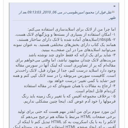
نقل قول از: محمود امین‌طوسی در می 06, 2010, 09:13:03 بعد از
ظهر
اما چرا من از لاتک برای اسلایدسازی استفاده می‌کنم:
۱- امکان استفاده از بسیاری از بسته‌ها و ویژگیهای لاتک هست.
۲- &nbsp;اسلایدهای آماده شده با لاتک دارای ساختار هستند،
همانند یک کتاب دارای بخش‌های مختلفی هستید. به عنوان نمونه
می‌توانید اسلایدهای مرا در این صفحـــه ببینید.
۳- شاید برای یک ارائه که فقط حاوی چند نوشته باشد
مزیت‌های لاتک چندان مشهود نباشد، اما وقتی می‌خواهم برای
مقاله‌ام که پر از تصاویری است که لینک آنها در سورس مقاله
وجود دارد اسلاید درست کنم، جدا از موارد قبل، ‌لاتک راحت‌تر
است. کافیست سورس مربوطه را در سند لاتک کپی کنم و همه
چیز -شاید با کمی تغییر- درست خواهد بود.
۴- ارجاع به مقالات با همان شیوه‌ای که در مقاله استفاده
کرده‌ام قابل انجام است.
۵ - برخلاف مجموعه آفیس که با تغییر رنگ زمینه باید رنگ
فرمولها را خود آدم عوض کند، اینجا چنین مشکلی نداریم.
این مورد سوم برای من آنقدر مهم هست که حتی برای تولید
برخی صفحات HTML مرتبط با مقاله هم ترجیح می‌دهم کد
لاتکم را به با یک اسکریپت به کد HTML تبدیل کنم تا اینکه از
آفیس برای ایجاد صفحه HTML استفاده کنم. به جز مسئله لینک