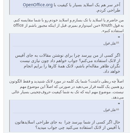
آخر سر هم یک اسلاید بسیار با کیفیت با
OpenOffice.org
طراحی کردم.
من حاضرم یا اسلاید با تک بسازم و اسلاید خودم رو با شما مقایسه کنم.
به قول Knuth «من امیدوارم بمیرم، قبل از اینکه مجبور باشم از office
استفاده کنم».
نقل قول
اگر کسی از من بپرسد چرا برای نوشتن مقالات به جای آفیس
از لاتک استفاده می‌کنم؟ جواب خواهم داد چون نیازی نیست
نگران ظاهر مقاله‌ام باشم، لاتک همهٔ کارها را برایم انجام
خواهد داد.
اصلاً چه ربطی داشت؟ شما یک کلمه در مورد لاتک شنیدید و فقط الگوتون
رو همین یک کلمه قرار می‌دهید در صورتی که اصلاً این موضوع مهم
نیستت. موضوع مهم اینه که تک به شما کیفیت حروف‌چجینی بسیار عالی
می‌دهد.
نقل قول
حال اگر کسی از شما بپرسد چرا به جای طراحی اسلایدهاتون
با آفیس از لاتک استفاده می‌کنید چی جواب میدید؟