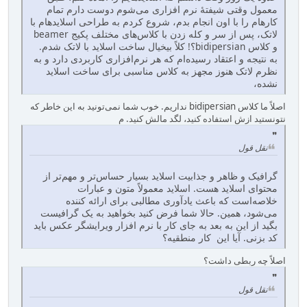
معمول وقتی شیفتهٔ نرم افزاری می‌شوم دوست دارم تمام
کارهام را با اون انجام بدم، شروع کردم به طراحی اسلایدهام با
لاتک، پس از سر و کله زدن با کلاس‌های مختلف پکیج beamer
و کلاس bidipersian؟! کلاً بیخیال ساخت اسلاید با لاتک شدم.
به نتیجه و اعتقاد رسیده‌ام که هر نرم‌افزاری کاربردی دارد و به
نظرم لاتک هنوز مجهز به کلاس مناسبی برای ساخت اسلاید
نشده،
اصلاً ما کلاس bidipersian نداریم. خوب شما نمی‌تونید به این خاطر که
نتونستید ازش استفاده کنید، لگد مالش کنید. م
نقل قول
گرافیک و ظاهر و جذابیت اسلاید بسیار حساس‌تر و مهم‌تر از
محتوای اسلاید هست. اسلاید معمولاً متون و عبارات
خلاصه‌است که باعث یادآوری مطالبی برای ارائه کننده
می‌شود، همین. حالا شما فرض کنید بخواهید به یک گرافیست
بگید از این به بعد به جای کار با نرم افزار ویرایشگر عکس باید
کد بزنی. آیا این کار منطقیه؟
اصلاً چه ربطی داشت؟
نقل قول