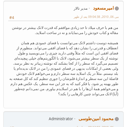
امیرمسعود
مدیر تالار
می 06, 2010, 09:04:38 بعد از ظهر
#4
من هم با حرف میلاد تا حد زیادی موافقم که قدرت لاتک بیشتر در نوشتن
مقاله و کتاب خودش را می‌نمایاند و نه در ساخت اسلاید.
همیشه دوست داشتم لاتک می‌توانست با فضای عمودی هم همان
انعطاف و قدرتی را نشان دهد که با فضای افقی می‌تواند. منظورم از
فضای افقی این است که مثلاً وقتی دارید چیزی را می‌نویسید و طول
نوشته از یک سطر بیشتر می‌شود، لاتک با الگوریتم‌های خیلی پیچیده‌ای
تصمیم می‌گیرد که سطر را از کجا بشکند که نوشته زیباتر به نظر برسد.
ولی بعضی از امکانات بدیهی در فضای عمودی را من در لاتک ندیده‌ام یا
بلد نیستم. مثلاً در یک اسلاید سه سطر دارم و می‌خواهم لاتک خودش
فاصلهٔ این سه سطر و اندازهٔ قلم‌شان را جوری تنظیم کند که کل صفحه به
طور بهینه پر شود. یا فکر کنید که به جز این سه سطر، یک عکس هم دارم
و می‌خواهم همهٔ آن‌ها را با هم در اسلایدم بیاورم. من نمی‌دانم چه‌طور
(آیا) لاتک می‌تواند چنین کارهایی را بکند؟
محمود امین‌طوسی
Administrator