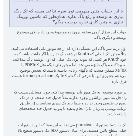
با این حساب چنین مفهومی توی سرم تداعی میشه که تک دیگه
نیازی به توسعه و رفع باگ نداره، همان‌طور که ماشین تورینگ
نیازی به چنین کاری نداره. درست میگم؟
جواب این سؤال کمی سخته. چون دو موضوع وجود داره یکی موضوع
توسعه و دیگری باگ.
اول بریم سر باگ. این بستگی داره که از چه موتور تکی استفاده می‌کنید.
مثلاً موتور تک اصلی که Knuth نوشته باگ نداره یا اگر داشته باشه کمه.
خود Knuth هر کسی که بتونه توی تک اصلی که اون نوشته باگ پیدا کنه،
به پیداکنندهٔ باگ جایزه می‌دهد. اما موتورهای دیگه مثل PDFTeX یا
XeTeX ممکن هست که باگهای زیادی داشته باشند که بعدش توضیح
می‌دهم چجوری این با حرفی که گفتم TeX یک turning machine هست
فرق داره.
در مورد توسعه، نه تک هنوز باید توسعه پیدا کنه. چون مسائلی هست که
راه‌حل مناسبی براشون وجود نداره. مثلاً جدول چند صفحه‌ای در تک
بصورت طبیعی وجود نداره و شما باید یک سری محاسبات (از طریق
برنامه‌نویسی به زبان تک) انجام بدهید تا بتونید جدول چند صحفحه‌ای
داشته باشید.
تک به شما دستورات primitive می‌دهد به این معنا که این دستورات
خیلی سطح پائین هستند. برای مثال دستور \TeX یک دستور سطح بالا
است که اینجوری تعریف شده: