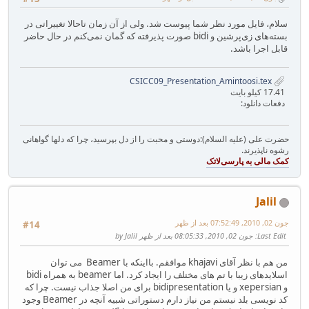
سلام، فایل مورد نظر شما پیوست شد. ولی از آن زمان تاحالا تغییراتی در
بسته‌های زی‌پرشین و bidi صورت پذیرفته که گمان نمی‌کنم در حال حاضر
قابل اجرا باشد.
CSICC09_Presentation_Amintoosi.tex
17.41 کیلو بایت
دفعات دانلود:
حضرت علی (علیه السلام):دوستی و محبت را از دل بپرسید، چرا که دلها گواهانی
رشوه ناپذیرند.
Jalil
جون 02, 2010, 07:52:49 بعد از ظهر
#14
Last Edit
: جون 02, 2010, 08:05:33 بعد از ظهر by Jalil
من هم با نظر آقای khajavi‌ موافقم. بااینکه با Beamer می توان
اسلایدهای زیبا با تم های مختلف را ایجاد کرد. اما beamer به همراه bidi
و xepersian و یا bidipresentation برای من اصلا جذاب نیست. چرا که
کد نویسی بلد نیستم من نیاز دارم دستوراتی شبیه آنچه در Beamer ‌وجود