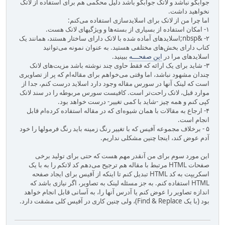
جوابگو نباشد و لاتک جوابگو باشد دلیل محکمی هم برای استفاده از لاتک
نخواهید داشت.
اما چرا من از لاتک برای اسلایدسازی استفاده می‌کنم:
۱- امکان استفاده از بسیاری از بسته‌ها و ویژگیهای لاتک هست.
۲- &nbsp;اسلایدهای آماده شده با لاتک دارای ساختار هستند، همانند یک
کتاب دارای بخش‌های مختلفی هستید. به عنوان نمونه می‌توانید
اسلایدهای مرا در
این صفحـــه
ببینید.
۳- شاید برای یک ارائه که فقط حاوی چند نوشته باشد مزیت‌های لاتک
چندان مشهود نباشد، اما وقتی می‌خواهم برای مقاله‌ام که پر از تصاویری
است که لینک آنها در سورس مقاله وجود دارد اسلاید درست کنم، جدا از
موارد قبل، ‌لاتک راحت‌تر است. کافیست سورس مربوطه را در سند لاتک
کپی کنم و همه چیز -شاید با کمی تغییر- درست خواهد بود.
۴- ارجاع به مقالات با همان شیوه‌ای که در مقاله استفاده کرده‌ام قابل
انجام است.
۵ - برخلاف مجموعه آفیس که با تغییر رنگ زمینه باید رنگ فرمولها را خود
آدم عوض کند، اینجا چنین مشکلی نداریم.
این مورد سوم برای من آنقدر مهم هست که حتی برای تولید برخی
صفحات HTML مرتبط با مقاله هم ترجیح می‌دهم کد لاتکم را به با یک
اسکریپت به کد HTML تبدیل کنم تا اینکه از آفیس برای ایجاد صفحه
HTML استفاده کنم. به جز مسئله لینک به تصاویر، اگر نیازی باشد که
اندازه تصاویر را عوض کنم یا آدرس آنها را، به آسانی قابل انجام خواهد
بود (با یک Find & Replace)‌، ولی چنین کاری در آفیس کلی مشقت دارد.