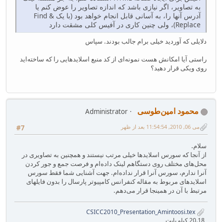
به تصاویر، اگر نیازی باشد که اندازه تصاویر را عوض کنم یا
آدرس آنها را، به آسانی قابل انجام خواهد بود (با یک Find &
Replace)‌، ولی چنین کاری در آفیس کلی مشقت دارد
دلایلی که آوردید خیلی برام جالب بودند. سپاس
راستی آیا امکانش هست نمونه‌ای از کد منبع اسلایدهایی را که ساخته‌اید
روی ویکی قرار دهید؟
محمود امین‌طوسی
Administrator
می 06, 2010, 11:54:54 بعد از ظهر
#7
سلام.
از آنجا که سورس اسلایدها خیلی مرتب نیستند و همچنین به تصاویری در
محل‌های مختلف روی دستگاهم لینک داده‌ام و فرصت جمع و جور کردن
آنرا ندارم، سورس آنرا قرار نداده‌ام. جهت آشنایی شما فقط سورس
اسلایدهای مربوط به مقاله کنفرانس کامپیوتر پارسال را بدون فایلهای
مرتبط با آن در همینجا قرار می‌دهم.
CSICC2010_Presentation_Amintoosi.tex
20.18 کیلو بایت