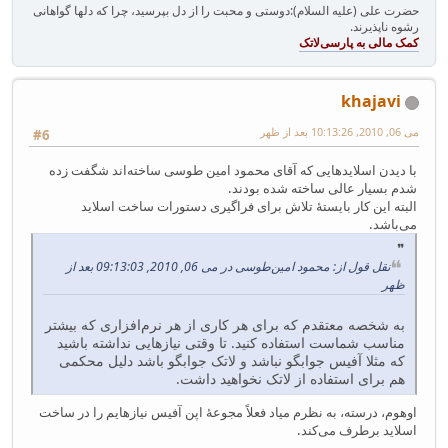
حضرت علی (علیه السلام):دوستی و محبت را از دل بپرسید، چرا که دلها گواهانی
رشوه ناپذیرند.
khajavi
می 06, 2010, 10:13:26 بعد از ظهر
#6
با دیدن اسلایدهایی که آقای محمود امین طوسی ساخته‌اند شگفت زده
شدم بسیار عالی ساخته شده بودند.
البته این کار بایستهٔ تلاش برای فراگیری دستورات ساخت اسلاید
می‌باشد.
نقل قول از: محمود امین‌طوسی در می 06, 2010, 09:13:03 بعد از
ظهر
به شخصه معتقدم که برای هر کاری از هر نرم‌افزاری که بیشتر
مناسب شماست استفاده کنید. تا وقتی نیازهایی نداشته باشید
که مثلا آفیس جوابگو نباشد و لاتک جوابگو باشد دلیل محکمی
هم برای استفاده از لاتک نخواهید داشت.
اوهوم، درسته، به نظرم میاد فعلاً مجوعهٔ اپن آفیس نیازهایم را در ساخت
اسلاید برطرف می‌کند.