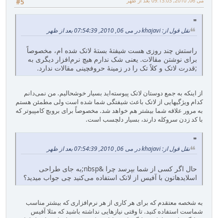
می 06, 2010, 09:13:03 بعد از ظهر
#5
نقل قول از: khajavi در می 06, 2010, 07:54:39 بعد از ظهر
راستش چند روزی هست شیفتهٔ بستهٔ لاتک شده ام، مخصوصاً
برای نوشتن مقالات. یعنی شک ندارم هیچ نرم‌افزار دیگری به
;قدرت لاتک و کلاً تک را در زمینهٔ حروفچینی مقالات ندارد.
از اینکه به جمع دوستان لاتک پیوسته‌اید بسیار خوشحالیم. من نمی‌دانم
کدام ویژگیهایی از لاتک باعث شیفتگی شما شده است ولی مطمئن هستم
به مرور علاقه شما بیشتر هم خواهد شد. مخصوصاً برای بروبچ کامپیوتر که
با کد زدن سروکله دارند، بسیار دلچسب است.
نقل قول از: khajavi در می 06, 2010, 07:54:39 بعد از ظهر
حال اگر کسی از شما بپرسد چرا &nbsp;به جای طراحی
اسلایدهاتون با آفیس از لاتک استفاده می‌کنید چی جواب میدید؟
به شخصه معتقدم که برای هر کاری از هر نرم‌افزاری که بیشتر مناسب
شماست استفاده کنید. تا وقتی نیازهایی نداشته باشید که مثلا آفیس