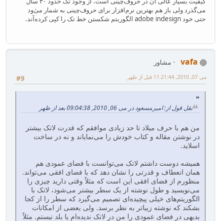
کیفیت بسیار عالی آن در حروف‌چینی است. از وجود تک حدود ۳۰ سال
می‌گذرد ولی باز هم بهترین نرم‌افزار برای حروف‌چینی به شمار می‌ٰود
حتی خود adobe indesign الگوریتم شکستن خط تک را کپی کرده‌آند.
vafa
مشاور
می 07, 2010, 11:21:44 قبل از ظهر
#9
نقل قول از: امیرمسعود در می 06, 2010, 09:04:38 بعد از ظهر
من هم با حرف میلاد تا حد زیادی موافقم که قدرت لاتک بیشتر
در نوشتن مقاله و کتاب خودش را می‌نمایاند و نه در ساخت
اسلاید.
همیشه دوست داشتم لاتک می‌توانست با فضای عمودی هم
همان انعطاف و قدرتی را نشان دهد که با فضای افقی می‌تواند.
منظورم از فضای افقی این است که مثلاً وقتی دارید چیزی را
می‌نویسید و طول نوشته از یک سطر بیشتر می‌شود، لاتک با
الگوریتم‌های خیلی پیچیده‌ای تصمیم می‌گیرد که سطر را از کجا
بشکند که نوشته زیباتر به نظر برسد. ولی بعضی از امکانات
بدیهی در فضای عمودی را من در لاتک ندیده‌ام یا بلد نیستم. مثلاً