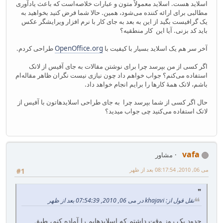
اسلاید هست. اسلاید معمولاً متون و عبارات خلاصه‌است که باعث یادآوری
مطالبی برای ارائه کننده می‌شود، همین. حالا شما فرض کنید بخواهید به
یک گرافیست بگید از این به بعد به جای کار با نرم افزار ویرایشگر عکس
باید کد بزنی. آیا این کار منطقیه؟
آخر سر هم یک اسلاید بسیار با کیفیت با
OpenOffice.org
طراحی کردم.
اگر کسی از من بپرسد چرا برای نوشتن مقالات به جای آفیس از لاتک
استفاده می‌کنم؟ جواب خواهم داد چون نیازی نیست نگران ظاهر مقاله‌ام
باشم، لاتک همهٔ کارها را برایم انجام خواهد داد.
حال اگر کسی از شما بپرسد چرا به جای طراحی اسلایدهاتون با آفیس از
لاتک استفاده می‌کنید چی جواب میدید؟
vafa
مشاور
می 06, 2010, 08:17:54 بعد از ظهر
#1
نقل قول از: khajavi در می 06, 2010, 07:54:39 بعد از ظهر
حدود یک روز وقت داشتم که اسلایدهایم را آماده کنم، طبق