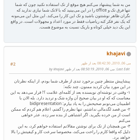
من به شما پیشنهاد می‌کنم هیچ موقع از تک استفاده نکنید چون که شما
تنها فرق تک و office را در این می‌بینید که با لاتک شما نیازی ندارید که
نگران ظاهر نوشتتون باشید و تک این کار را می‌کند. این مثل این می‌مونه
که یک نفر فکر کنه ریاضیات فقط در مورد اعداد و مجهولات است. در واقع
این یک دید خیلی کوتاه و باریک نسبت به موضوع هست.
khajavi
می 06, 2010, 08:42:30 بعد از ظهر
#2
Last Edit
: می 06, 2010, 08:50:19 بعد از ظهر by khajavi
پیشاپیش منتظر چنین برخورد تندی از طرف شما بودم، از اینکه نظرتان
در این مورد بیان کردید ممنون. چند نکنه:
۱- وقتی در نوشته‌ای نویسنده بعد از کلمه‌ای علامت ؟! قرار می‌دهد به این
معناست که که او در بیان صحیح آن واژه شک و تردید دارد. بله الان با
اطمینان می‌تونم صحیحش را به یاد بیارم: bidipresentation
۲- من قصد لگدمالی نداشتم، تنها نظرم را گفتم، اعلام هم کردم که ممکن
است از من خرده بگیرید. اگر اشتباهی از بنده سر زده. عذر خواهی
می‌کنم
۳- من همچنان از تک برای نوشتن مقالاتم استفاده خواهم کرد، به این
دلیل که واقعا کارم را راحت می‌کند، مخصوصا سرعت کار و کیفیتش را بالا
خواهد برد.