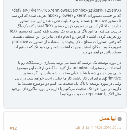
\def\TeX{T\kern-.1667em\lower.5ex\hbox{E}\kern-.125emX}
که بر حسب دستورات \kern و \lower و \hbox تعریف شده که این سه
تا دستور primitive هستند یعنی قابلیت تجزیه شدن این سه دستور
ندارند. حالا اگر کسی در تعریف کردن دستور \TeX اشتباه کنه یک باگ
درست می‌کنه اما این باگ مربوط به تک نیست بلکه کسی که دستور \TeX
رو تعریف کرده، اشتباه کارش رو انجام داده. بنابراین این منطقی هست
که وقتی دستورات سطح بالای پیچیده با استفاده از دستورات primitive
تعریف کنیم، امکان استباه وجود داشته باشه. ولی خود تک که دستورات
سطح پائین فراهم می‌کند.
در مورد توسعه تک درسته که شما می‌تونید بسیاری از مشکلات رو با
استفاده از دستورات primitive حل کنید اما گاهی اوقات این موضوع
خیلی پیچیده می‌شه یا شاید خیلی سخت باشه بنابراین اگر دستور
primitiveی برای این کار باشه، کار ما خیلی راحت خواهد شد. در ثانی
وقتی در مورد توسعه یا باگ تک صحبت می‌کنیم دو موضوع هست: ما
داریم در مورد خود تک صحبت می‌کنیم یا داریم در مورد ماکروهای موجود
مثل لاتک یا xepersian صحبت می‌کنیم؟
ابوالفضل
می 30, 2010, 11:44:38 قبل از ظهر
#12