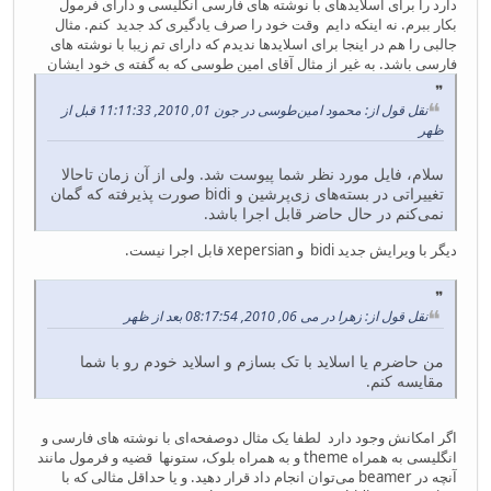
دارد را برای اسلایدهای با نوشته های فارسی انگلیسی و دارای فرمول
بکار ببرم. نه اینکه دایم وقت خود را صرف یادگیری کد جدید کنم. مثال
جالبی را هم در اینجا برای اسلایدها ندیدم که دارای تم زیبا با نوشته های
فارسی باشد. به غیر از مثال آقای امین طوسی که به گفته ی خود ایشان
نقل قول از: محمود امین‌طوسی در جون 01, 2010, 11:11:33 قبل از
ظهر
سلام، فایل مورد نظر شما پیوست شد. ولی از آن زمان تاحالا
تغییراتی در بسته‌های زی‌پرشین و bidi صورت پذیرفته که گمان
نمی‌کنم در حال حاضر قابل اجرا باشد.
دیگر با ویرایش جدید bidi و xepersian قابل اجرا نیست.
نقل قول از: زهرا در می 06, 2010, 08:17:54 بعد از ظهر
من حاضرم یا اسلاید با تک بسازم و اسلاید خودم رو با شما
مقایسه کنم.
اگر امکانش وجود دارد لطفا یک مثال دوصفحه‌ای با نوشته های فارسی و
انگلیسی به همراه theme و به همراه بلوک، ستونها قضیه و فرمول مانند
آنچه در beamer می‌توان انجام داد قرار دهید. و یا حداقل مثالی که با