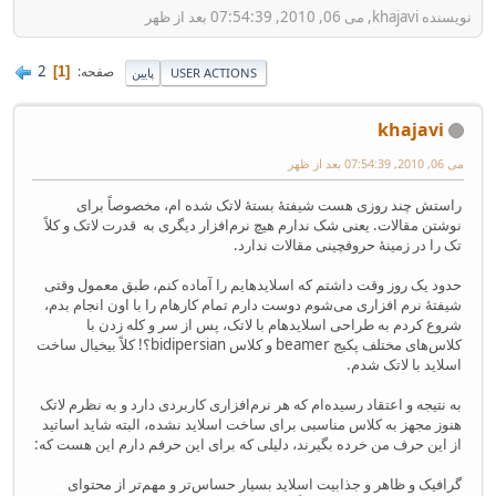
نویسنده khajavi, می 06, 2010, 07:54:39 بعد از ظهر
2
صفحه
1
USER ACTIONS
پایین
khajavi
می 06, 2010, 07:54:39 بعد از ظهر
راستش چند روزی هست شیفتهٔ بستهٔ لاتک شده ام، مخصوصاً برای
نوشتن مقالات. یعنی شک ندارم هیچ نرم‌افزار دیگری به قدرت لاتک و کلاً
تک را در زمینهٔ حروفچینی مقالات ندارد.
حدود یک روز وقت داشتم که اسلایدهایم را آماده کنم، طبق معمول وقتی
شیفتهٔ نرم افزاری می‌شوم دوست دارم تمام کارهام را با اون انجام بدم،
شروع کردم به طراحی اسلایدهام با لاتک، پس از سر و کله زدن با
کلاس‌های مختلف پکیج beamer و کلاس bidipersian؟! کلاً بیخیال ساخت
اسلاید با لاتک شدم.
به نتیجه و اعتقاد رسیده‌ام که هر نرم‌افزاری کاربردی دارد و به نظرم لاتک
هنوز مجهز به کلاس مناسبی برای ساخت اسلاید نشده، البته شاید اساتید
از این حرف من خرده بگیرند، دلیلی که برای این حرفم دارم این هست که:
گرافیک و ظاهر و جذابیت اسلاید بسیار حساس‌تر و مهم‌تر از محتوای