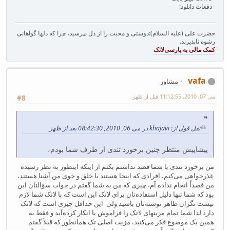
دفعات دانلود:
حضرت علی (علیه السلام):دوستی و محبت را از دل بپرسید، چرا که دلها گواهانی
رشوه ناپذیرند.
vafa
مشاور
می 07, 2010, 11:12:55 قبل از ظهر
#8
نقل قول از: khajavi در می 06, 2010, 08:42:30 بعد از ظهر
پیشاپیش منتظر چنین برخورد تندی از طرف شما بودم،
من برخورد تندی با شما قصد نداشتم بکنم از اینکه اینطور به نظر رسیده
عذرخواهی می‌کنم. افرادی که اینجا هستند با خلق و خوی من آشنا هستند،
من قصداً انجام نداده آم. چیزی که من به شما گفتم در جواب سؤالتان این
بود که شما تنها دلیل استفاده‌تان برای لاتک این است که با لاتک شما لازم
نیست نگران ظاهر نوشته‌تان باشید ولی این حداقل چیزی است که لاتک
دارد لذا شما تمام مزیتهای لاتک را فراموش یا انکار کرده‌آید و فقط به
همین یک موضوع فکر می‌کنید. مزیت اصلی تک همانطور که قبلاً گفتم