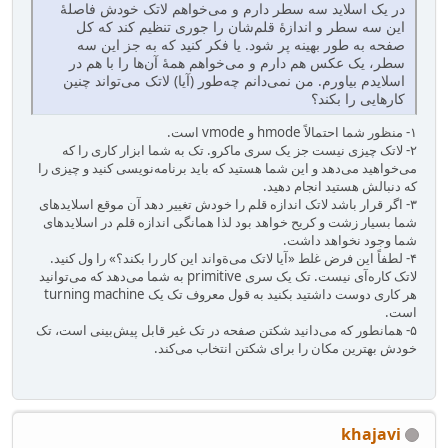
در یک اسلاید سه سطر دارم و می‌خواهم لاتک خودش فاصلهٔ
این سه سطر و اندازهٔ قلم‌شان را جوری تنظیم کند که کل
صفحه به طور بهینه پر شود. یا فکر کنید که به جز این سه
سطر، یک عکس هم دارم و می‌خواهم همهٔ آن‌ها را با هم در
اسلایدم بیاورم. من نمی‌دانم چه‌طور (آیا) لاتک می‌تواند چنین
کارهایی را بکند؟
۱- منظور شما احتمالاً hmode و vmode است.
۲- لاتک چیزی نیست جز یک سری ماکرو. تک به شما ابزار کاری را که
می‌خواهید می‌دهد و این شما هستید که باید برنامه‌نویسی کنید و چیزی را
که دنبالش هستید انجام دهید.
۳- اگر قرار باشد لاتک اندازه قلم را خودش تغییر دهد آن موقع اسلایدهای
شما بسیار زشت و کریح خواهد بود لذا همانگی اندازه قلم در اسلایدهای
شما وجود نخواهد داشت.
۴- لطفاً این فرض غلط «آیا لاتک می‌ةواند این کار را بکند؟» را ول کنید.
لاتک کاره‌آی نیست. تک یک سری primitive به شما می‌دهد که می‌توانید
هر کاری دوست داشتید بکنید به قول معروف تک یک turning machine
است.
۵- همانطور که می‌دانید شکتن صفحه در تک غیر قابل پیش‌بینی است، تک
خودش بهترین مکان را برای شکتن انتخاب می‌کند.
khajavi