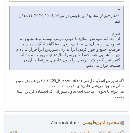
نقل قول از: محمود امین‌طوسی در می 06, 2010, 11:54:54 بعد از
ظهر
سلام.
از آنجا که سورس اسلایدها خیلی مرتب نیستند و همچنین به
تصاویری در محل‌های مختلف روی دستگاهم لینک داده‌ام و
فرصت جمع و جور کردن آنرا ندارم، سورس آنرا قرار نداده‌ام.
جهت آشنایی شما فقط سورس اسلایدهای مربوط به مقاله
کنفرانس کامپیوتر پارسال را بدون فایلهای مرتبط با آن در
همینجا قرار می‌دهم.
اگه سورس اسلاید فارسی CSICC09_Presentation رو هم بفرستین
خیلی ممنون می‌شم. فایل‌های ضمیمه لازم نیست.
می‌خوام با نحوه‌ی ساخت اسلاید و دستوراتی که استفاده کردین آشنا
بشم.
محمود امین‌طوسی
Administrator
جون 01, 2010, 11:11:33 قبل از ظهر
#13