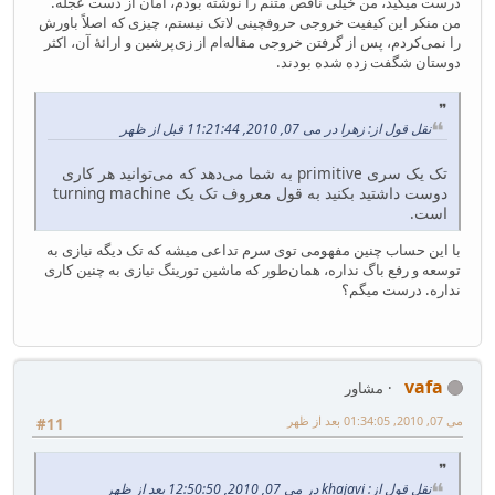
درست میگید، من خیلی ناقص متنم را نوشته بودم، امان از دست عجله.
من منکر این کیفیت خروجی حروفچینی لاتک نیستم، چیزی که اصلاً باورش
را نمی‌کردم، پس از گرفتن خروجی مقاله‌ام از زی‌پرشین و ارائهٔ آن، اکثر
دوستان شگفت زده شده بودند.
نقل قول از: زهرا در می 07, 2010, 11:21:44 قبل از ظهر
تک یک سری primitive به شما می‌دهد که می‌توانید هر کاری
دوست داشتید بکنید به قول معروف تک یک turning machine
است.
با این حساب چنین مفهومی توی سرم تداعی میشه که تک دیگه نیازی به
توسعه و رفع باگ نداره، همان‌طور که ماشین تورینگ نیازی به چنین کاری
نداره. درست میگم؟
vafa
مشاور
می 07, 2010, 01:34:05 بعد از ظهر
#11
نقل قول از: khajavi در می 07, 2010, 12:50:50 بعد از ظهر