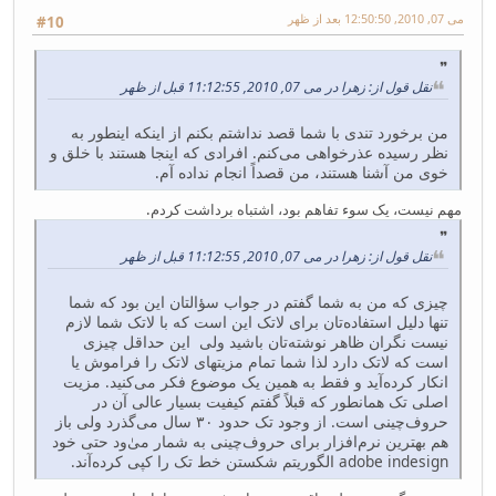
می 07, 2010, 12:50:50 بعد از ظهر
#10
نقل قول از: زهرا در می 07, 2010, 11:12:55 قبل از ظهر
من برخورد تندی با شما قصد نداشتم بکنم از اینکه اینطور به
نظر رسیده عذرخواهی می‌کنم. افرادی که اینجا هستند با خلق و
خوی من آشنا هستند، من قصداً انجام نداده آم.
مهم نیست، یک سوء تفاهم بود، اشتباه برداشت کردم.
نقل قول از: زهرا در می 07, 2010, 11:12:55 قبل از ظهر
چیزی که من به شما گفتم در جواب سؤالتان این بود که شما
تنها دلیل استفاده‌تان برای لاتک این است که با لاتک شما لازم
نیست نگران ظاهر نوشته‌تان باشید ولی این حداقل چیزی
است که لاتک دارد لذا شما تمام مزیتهای لاتک را فراموش یا
انکار کرده‌آید و فقط به همین یک موضوع فکر می‌کنید. مزیت
اصلی تک همانطور که قبلاً گفتم کیفیت بسیار عالی آن در
حروف‌چینی است. از وجود تک حدود ۳۰ سال می‌گذرد ولی باز
هم بهترین نرم‌افزار برای حروف‌چینی به شمار می‌ٰود حتی خود
adobe indesign الگوریتم شکستن خط تک را کپی کرده‌آند.