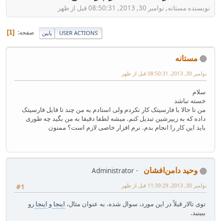
نویسنده مستانه, نوامبر 30, 2013, 08:50:31 قبل از ظهر
صفحه
1
USER ACTIONS
پایین
مستانه
نوامبر 30, 2013, 08:50:31 قبل از ظهر
سلام
خسته نباشد
من تا حالا با فارسیتک کار نکردم ولی استادم به من چند تا فایل فارسیتک
داده که به زیپرشین تبدیل کنم. میشه لطفا دقیقا به من بگید چه طوری
باید این کار را انجام بدم. نرم افزار خاصی لازم است؟ ممنون
وحید دامن‌افشان
Administrator
نوامبر 30, 2013, 11:39:29 قبل از ظهر
#1
توی تالار قبلاً در این مورد، سوال شده. به عنوان مثال،
اینجا
و
اینجا
رو
ببینید.