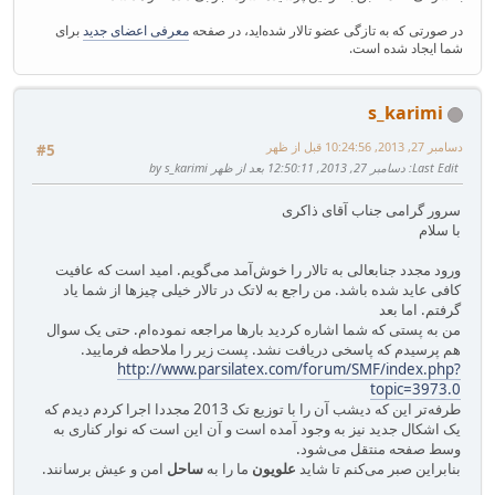
در صورتی که به تازگی عضو تالار شده‌اید، در صفحه
معرفی اعضای جدید
برای
شما ایجاد شده است.
s_karimi
دسامبر 27, 2013, 10:24:56 قبل از ظهر
#5
Last Edit
: دسامبر 27, 2013, 12:50:11 بعد از ظهر by s_karimi
سرور گرامی جناب آقای ذاکری
با سلام
ورود مجدد جنابعالی به تالار را خوش‌آمد می‌گویم. امید است که عافیت
کافی عاید شده باشد. من راجع به لاتک در تالار خیلی چیزها از شما یاد
گرفتم. اما بعد
من به پستی که شما اشاره کردید بارها مراجعه نموده‌ام. حتی یک سوال
هم پرسیدم که پاسخی دریافت نشد. پست زیر را ملاحطه فرمایید.
http://www.parsilatex.com/forum/SMF/index.php?
topic=3973.0
طرفه‌تر این که دیشب آن را با توزیع تک 2013 مجددا اجرا کردم دیدم که
یک اشکال جدید نیز به وجود آمده است و آن این است که نوار کناری به
وسط صفحه منتقل می‌شود.
بنابراین صبر می‌کنم تا شاید
علویون
ما را به
ساحل
امن و عیش برسانند.