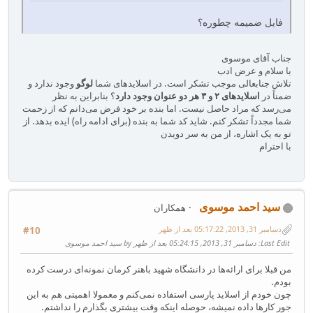
فایل ضمیمه چطوره؟
جناب آقای موسوی
با سلام و عرض ادب
تلاش جنابعالی موجب تشکر است. در اسلایدهای شما
لوگو
وجود ندارد و
ضمناً در
اسلایدهای ۲ و ۳ هر دو عنوان وجود دارد
؟ بنابراین به نظر
می‌رسد که مراد حاصل نیست. اما بنده بر خود فرض می‌دانم که از زحمت
شما مجدداً تشکر کنم. شاید کد شما به بنده (برای ادامه راه) ایده بدهد. از
تو به یک اشاره، از من به سر دویدن
با احترام
سید احمد موسوی
همکاران
دسامبر 31, 2013, 05:17:22 بعد از ظهر
#10
Last Edit
: دسامبر 31, 2013, 05:24:15 بعد از ظهر by سید احمد موسوی
من قبلا برای ارائه‌ها در دانشگاه شهید باهنر کرمان نمونه‌ای درست کرده
بودم.
چون خودم از اسلاید پارسی استفاده نمی‌کنم و معمولا اهمیتی هم به این
جور کارها داده نمیشه، حوصله اینکه وقت بیشتری بگذارم را نداشتم.