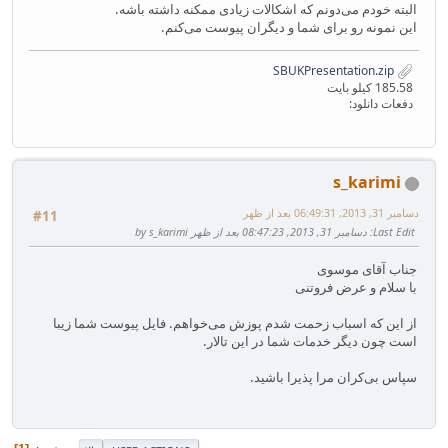
البته خودم می‌دونم که اشکالات زیادی ممکنه داشته باشه.
این نمونه رو برای شما و دیگران پیوست می‌کنم.
SBUKPresentation.zip
185.58 کیلو بایت
دفعات دانلود:
s_karimi
دسامبر 31, 2013, 06:49:31 بعد از ظهر
#11
Last Edit
: دسامبر 31, 2013, 08:47:23 بعد از ظهر by s_karimi
جناب آقای موسوی
با سلام و عرض فروتنی
از این که اسباب زحمت شدم پوزش می‌خواهم. فایل پیوست شما زیبا
است چون دیگر خدمات شما در این تالار.
سپاس بی‌کران مرا پذیرا باشید.