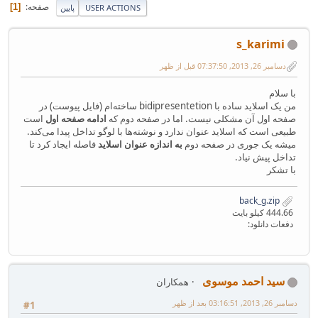
صفحه
1
USER ACTIONS
پایین
s_karimi
دسامبر 26, 2013, 07:37:50 قبل از ظهر
با سلام
من یک اسلاید ساده با bidipresentetion ساخته‌ام (فایل پیوست) در
صفحه اول آن مشکلی نیست. اما در صفحه دوم که
ادامه صفحه اول
است
طبیعی است که اسلاید عنوان ندارد و نوشته‌ها با لوگو تداخل پیدا می‌کند.
میشه یک جوری در صفحه دوم
به اندازه عنوان اسلاید
فاصله ایجاد کرد تا
تداخل پیش نیاد.
با تشکر
back_g.zip
444.66 کیلو بایت
دفعات دانلود:
سید احمد موسوی
همکاران
دسامبر 26, 2013, 03:16:51 بعد از ظهر
#1