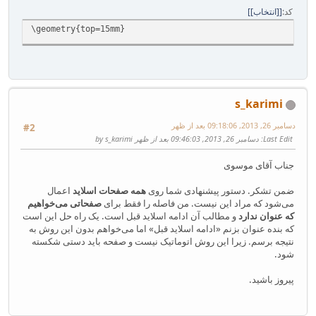
کد
[انتخاب]
\geometry{top=15mm}
s_karimi
دسامبر 26, 2013, 09:18:06 بعد از ظهر
#2
Last Edit
: دسامبر 26, 2013, 09:46:03 بعد از ظهر by s_karimi
جناب آقای موسوی
ضمن تشکر. دستور پیشنهادی شما روی
همه صفحات اسلاید
اعمال
می‌شود که مراد این نیست. من فاصله را فقط برای
صفحاتی می‌خواهیم
که عنوان ندارد
و مطالب آن ادامه اسلاید قبل است. یک راه حل این است
که بنده عنوان بزنم «ادامه اسلاید قبل» اما می‌خواهم بدون این روش به
نتیجه برسم. زیرا این روش اتوماتیک نیست و صفحه باید دستی شکسته
شود.
پیروز باشید.