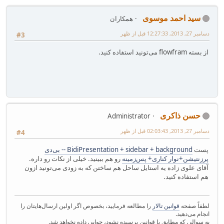
سید احمد موسوی
همکاران
دسامبر 27, 2013, 12:27:33 قبل از ظهر
#3
از بسته flowfram می‌تونید استفاده کنید.
حسن ذاکری
Administrator
دسامبر 27, 2013, 02:03:43 قبل از ظهر
#4
پست
BidiPresentation + sidebar + background -- بی‌دی
پرزنتیشن+نوار کناری+ پس‌زمینه
رو هم ببینید. خیلی از نکات رو داره.
آقای علوی زاده یه استایل ساحل هم ساختن که به زودی می‌تونید ازون
هم استفاده کنید.
لطفاً صفحه
قوانین تالار
را مطالعه فرمایید، بخصوص اگر اولین ارسال‌هایتان را
انجام می‌دهید.
به سوالی که مطابق با قوانین پرسیده نشود، جوابی داده نخواهد شد.