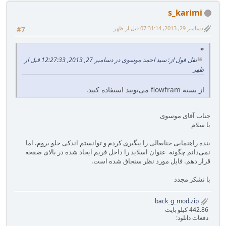
s_karimi
دسامبر 29, 2013, 07:31:14 قبل از ظهر
#7
نقل قول از: سید احمد موسوی در دسامبر 27, 2013, 12:27:33 قبل از
ظهر
از بسته flowfram می‌تونید استفاده کنید.
جناب آقای موسوی
با سلام
بنده راهنمایی جنابعالی را پیگیری کردم و توانستم اندکی جلو بروم. اما
نمی‌دانم چگونه عنوان اسلاید را داخل فریم ایجاد شده در بالای ضفحه
قرار دهم. فایل مورد نظر سنجاق شده است.
با تشکر مجدد
back_g_mod.zip
442.86 کیلو بایت
دفعات دانلود: