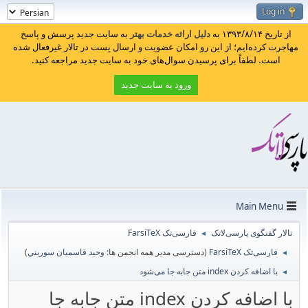
Log in
از تاریخ ۱۳۹۳/۸/۱۴ به
دلیل ارائه خدمات بهتر
به سایت جدید پرسش و پاسخ
مهاجرت کرده‌ایم؛ از این رو امکان عضویت و ارسال پست در تالار غیرفعال شده
است. لطفاً برای پرسیدن سوال‌های خود به سایت جدید مراجعه کنید.
ورود به سایت جدید
Main Menu
تالار گفتگوی پارسی‌لاتک
فارسی‌تک FarsiTeX
◄
فارسی‌تک FarsiTeX
(دسترسی مدیر همه انجمن ها:
وحيد قاسميان سوربني
)
◄
با اضافه کردن index متن جابه جا می‌شود
◄
با اضافه کردن index متن جابه جا