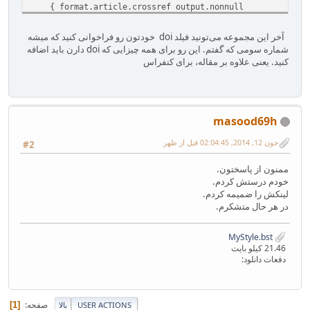
{ format.article.crossref output.nonnull
format.pages output
}
آخر این مجموعه می‌تونید فیلد doi خودتون رو فراخوانی کنید که میشه
if$
شماره سومی که گفتم. این رو برای همه چیزایی که doi دارن باید اضافه
new.block
کنید. یعنی علاوه بر مقاله، برای کنفراس
note output
fin.entry
}
masood69h
جون 12, 2014, 02:04:45 قبل از ظهر
#2
ممنون از پاسختون.
خودم درستش کردم.
لینکش را ضمیمه کردم.
در هر حال متشکرم.
MyStyle.bst
21.46 کیلو بایت
دفعات دانلود:
صفحه
1
USER ACTIONS
بالا