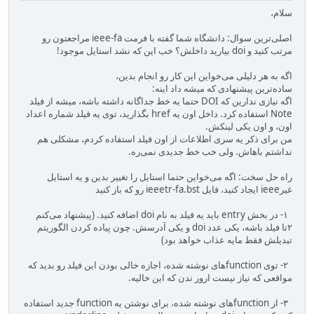
سلام،
اصلی‌ترین سوال: دانشگاه شما گفته با فرمت ieee-fa مراجعتون رو
مرتب کنید و doi بیارید داخلش؟ خب این که نشد استایل موجود!
اگه به هر دلیلی می‌خواین این کار رو انجام بدین،
ساده‌ترین پیشنهادی که میشه داد اینه:
اگه نیازی ندارین که DOI حتما یه خط جداگانه داشته باشه، میشه از فیلد
Note استفاده کرد. داخل اون یه href بگذارید، توی یه فیلد شماره اعداد
اون، و اون یکی لینکش.
من برای ذکر یه سری اطلاعات از اون فیلد استفاده کردم، مشکلی هم
نداشتم باهاش. ولی خب خط جدیدی نمی‌ره.
راه حل سخت: اگه می‌خواین حتما استایل را تغییر بدین و یه استایل
غیرieee ایجاد کنید، فایل ieeetr-fa.bst رو که باز کنید
۱- در بخش entry باید یه فیلد به نام doi اضافه کنید. (پیشنهاد می‌کنم
۲تا فیلد باشه، یکی عدد doi و یکی آدرسش. چون پیاده کردن الگوریتم
تبدیلش فقط مایه عذاب خواهد بود)
۲- توی functionهای نوشته شده، اجازه خالی بودن این فیلد رو بدید که
مواقعی که نیاز نیست ارور ندن که این خالیه.
۳- از functionهای نوشته شده، برای نوشتن یه function جدید استفاده