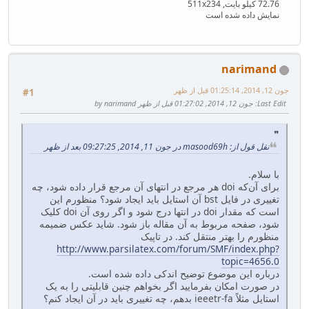
72.76 کیلو بایت, 511x234
نمایش داده شده است
narimand
جون 12, 2014, 01:25:14 قبل از ظهر
#1
Last Edit
: جون 12, 2014, 01:27:02 قبل از ظهر by narimand
نقل قول از: masood69h در جون 11, 2014, 09:27:25 بعد از ظهر
با سلام.
برای آن‌که doi هر مرجع در انتهای آن مرجع قرار داده شود، چه
تغییری در فایل bst آن استایل باید ایجاد شود؟ منظورم این
است که مقدار doi در انتها درج شود و اگر روی آن doi کلیک
شود، صفحه مربوط به آن مقاله باز شود. شاید عکس ضمیمه
منظورم را بهتر منتقل کند. در تاپیک
http://www.parsilatex.com/forum/SMF/index.php?
topic=4656.0
درباره این موضوع توضیح اندکی داده شده است.
در صورت امکان بفرمایید اگر بخواهم چنین قابلیتی را به یک
استایل مثلاً ieeetr-fa بدهم، چه تغییری باید در آن ایجاد کنم؟