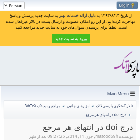
Log in
از تاریخ ۱۳۹۳/۸/۱۴ به
دلیل ارائه خدمات بهتر
به سایت جدید پرسش و پاسخ
مهاجرت کرده‌ایم؛ از این رو امکان عضویت و ارسال پست در تالار غیرفعال شده
است. لطفاً برای پرسیدن سوال‌های خود به سایت جدید مراجعه کنید.
ورود به سایت جدید
Main Menu
تالار گفتگوی پارسی‌لاتک
ابزارهای جانبی
مراجع و بیب‌تک BibTeX
◄
◄
درج doi در انتهای هر مرجع
◄
درج doi در انتهای هر مرجع
نویسنده masood69h, جون 11, 2014, 09:27:25 بعد از ظهر