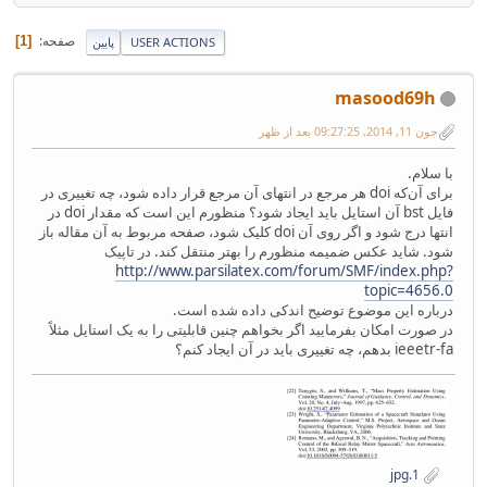
صفحه
1
USER ACTIONS
پایین
masood69h
جون 11, 2014, 09:27:25 بعد از ظهر
با سلام.
برای آن‌که doi هر مرجع در انتهای آن مرجع قرار داده شود، چه تغییری در
فایل bst آن استایل باید ایجاد شود؟ منظورم این است که مقدار doi در
انتها درج شود و اگر روی آن doi کلیک شود، صفحه مربوط به آن مقاله باز
شود. شاید عکس ضمیمه منظورم را بهتر منتقل کند. در تاپیک
http://www.parsilatex.com/forum/SMF/index.php?
topic=4656.0
درباره این موضوع توضیح اندکی داده شده است.
در صورت امکان بفرمایید اگر بخواهم چنین قابلیتی را به یک استایل مثلاً
ieeetr-fa بدهم، چه تغییری باید در آن ایجاد کنم؟
1.jpg