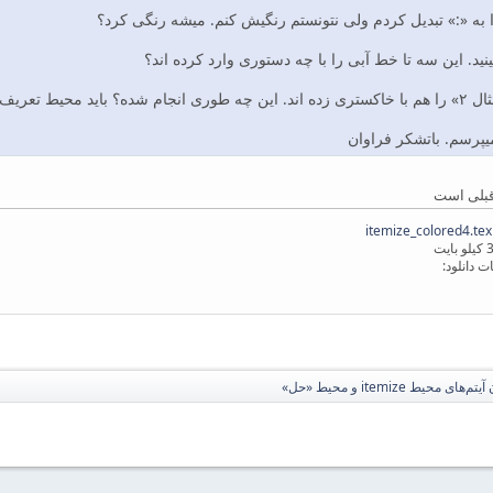
یپرسم. باتشکر فراوان
 قبلی است
itemiz
ایت
ت دانلود:
 محیط itemize و محیط «حل»