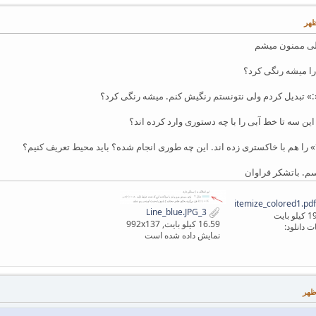
یلی ممنون میشم
م. باتشکر فراوان
3_Line_blue.JPG
 بایت
16.59 کیلو بایت, 992x137
ت دانلود:
نمایش داده شده است