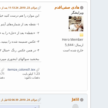
هادی صفی‌اقدم
جولای 23, 2010, 11:13:24 بعد از ظهر
ویرایشگر
این موارد را هم درست کنید خ
۱- نقطه بعد از شماره‌های آیتم را میشه رنگی کرد؟
۲- «نقطه» بعد از «حل» را به «:» تبدیل کردم ولی نتونستم رنگیش کنم. میشه رنگی کرد؟
Hero Member
۳- عکس ضمیمه شده را ببینید. این سه تا خط آبی را با چه دستوری وارد کرده اند؟
ارسال: 5,644
خارج شده است
۴- در همن عکس رنگ «مثال ۲» را هم با خاکستری زده اند. این چه طوری انجام شده؟ باید محیط تعریف کنیم؟
ببخشید سوالهای اینجوری میپرس
itemize_colored1.pdf
itemize_colored1.tex
1.23 کیلو بایت
19.71 کیلو
دفعات دانلود:
دفعا
Jalil
جولای 24, 2010, 02:06:39 قبل از ظهر