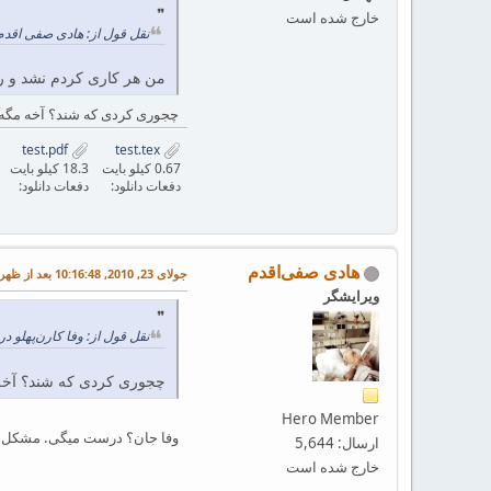
خارج شده است
نقل قول از: هادی صفی اقدم در جولای 23, 2010, 2
من هر کاری کردم نشد و رن
چجوری کردی که شند؟ آخه مگه 
test.pdf
test.tex
0.67 کیلو بایت
18.3 کیلو بایت
دفعات دانلود:
دفعات دانلود:
هادی صفی‌اقدم
جولای 23, 2010, 10:16:48 بعد از ظهر
ویرایشگر
نقل قول از: وفا کارن‌پهلو در جولای 23, 2010, :15:27
چجوری کردی که شند؟ آخه 
Hero Member
وفا جان؟ درست میگی. مشکل از hyperref بود. اون را حذف کردم و درس
ارسال: 5,644
خارج شده است