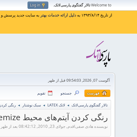
Welcome to
تالار گفتگوی پارسی‌لاتک
.
Log in
از تاریخ ۱۳۹۳/۸/۱۴ به
دلیل ارائه خدمات بهتر
به سایت جدید پرسش و پا
آگوست 07, 2026, 09:54:03 قبل از ظهر
فهرست
جستجو
تقویم
تالار گفتگوی پارسی‌لاتک
لاتک LATEX
سبک نوشتار
رنگی کردن آیتم‌های
◄
◄
◄
رنگی کردن آیتم‌های محیط itemize و محیط «حل»
نویسنده هادی صفی‌اقدم, جولای 23, 2010, 08:42:12 بعد از ظهر