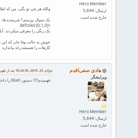
Hero Member
والله هر چی تو بگی. من که اطلا
ارسال: 5,644
خارج شده است
یک سوال بپرسم؟ شرمنده ها. در 
\defcolor{0,1,0}
یک رنگی را معرفی میکردند. آی
خوش به حالت وفا جان که این همه
کارهات را همیشه راه بیاندازه
هادی صفی‌اقدم
جولای 23, 2010, 10:24:30 بعد از ظهر
ویرایشگر
فهمیدم!!!! دستور \blue را داخل متن زده بودم. ببخشید که حرف اشتباهی زدم و وقتت را گرفتم وفای عزیز
Hero Member
ارسال: 5,644
خارج شده است