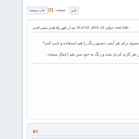
صفحه
1
پایین
چاپ صفحه
Last Edit
: جولای 23, 2010, 10:27:41 بعد از ظهر by هادی صفی اقدم
 هر کاری کردم نشد و رنگ به خود متن هم اِعمال میشه.
#1