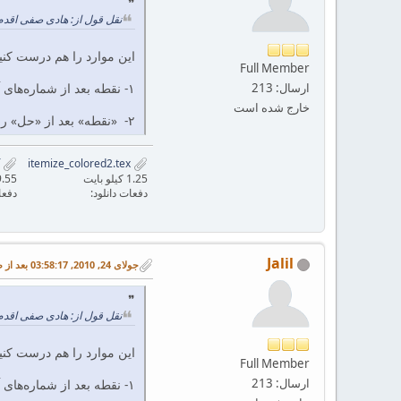
نقل قول از: هادی صفی اقدم در جولای 23, 2010, 4
این موارد را هم درست کن
Full Member
۱- نقطه بعد از شماره‌های آیتم را میشه رنگی کرد؟
ارسال: 213
خارج شده است
۲- «نقطه» بعد از «حل» را به «:» تبدیل کردم ولی نتونستم رنگیش کنم. میشه رنگی کرد؟
itemize_colored2.pdf
itemize_colored2.tex
1.25 کیلو بایت
19.55 کیلو
دفعات دانلود:
دفعا
Jalil
جولای 24, 2010, 03:58:17 بعد از ظهر
نقل قول از: هادی صفی اقدم در جولای 23, 2010, 4
این موارد را هم درست کن
Full Member
ارسال: 213
۱- نقطه بعد از شماره‌های آیتم را میشه رنگی کرد؟