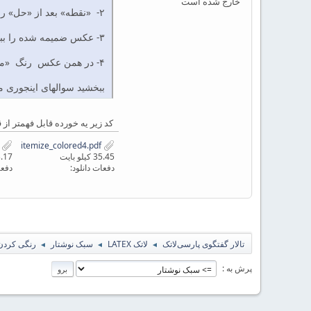
خارج شده است
۲- «نقطه» بعد از «حل» را به «:» تبدیل کردم ولی نتونستم رنگیش کنم. میشه رنگی کرد؟
۳- عکس ضمیمه شده را ببینید. این سه تا خط آبی را با چه دستوری وارد کرده اند؟
۴- در همن عکس رنگ «مثال ۲» را هم با خاکستری زده اند. این چه طوری انجام شده؟ باید محیط تعریف کنیم؟
ببخشید سوالهای اینجوری م
کد زیر یه خورده قابل فهمتر از
e_colored4.tex
itemize_colored4.pdf
35.45 کیلو بایت
3.17 کیلو ب
دفعات دانلود:
دفعا
تالار گفتگوی پارسی‌لاتک
لاتک LATEX
سبک نوشتار
رنگی کردن آیتم‌های
◄
◄
◄
پرش به