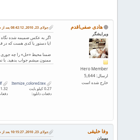
هادی صفی‌اقدم
جولای 23, 2010, 08:42:12 بعد از ظهر
ویرایشگر
اگر به عکس ضمیمه شده نگاه کن
ایا دستور یا کدی هست که در قسمت style فایلم قرار بدهم و این کار را برای همه آیتم‌بندی ها انجام دهد و من مجبور نشوم برای هر آیتم، دستور ر
ضمنا محیط «حل» را چه جوری تع
ممنون میشم جواب بدهید. با ت
Hero Member
ارسال: 5,644
خارج شده است
Itemize_colored.pdf
Itemize_colored.tex
0.27 کیلو بایت
11.32 کیلو با
دفعات دانلود:
دفعات 
وفا خلیقی
جولای 23, 2010, 10:15:27 بعد از ظهر
مهمان