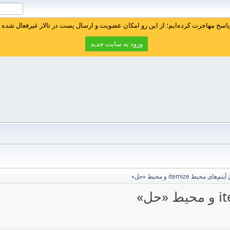
سخ مهاجرت کرده‌ایم؛ از این رو امکان عضویت و ارسال پست در تالار غیرفعال شده ا
ورود به سایت جدید
 محیط itemize و محیط «حل»