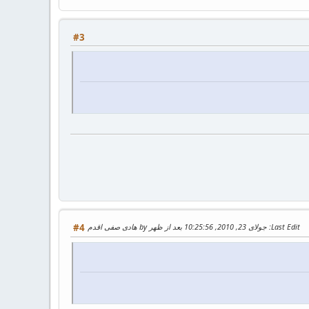
#3
Last Edit
: جولای 23, 2010, 10:25:56 بعد از ظهر by هادی صفی اقدم
#4