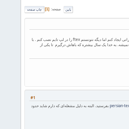
صفحه
1
پایین
چاپ صفحه
من یه فایل پایان نامه دارم که 4 سال پیش اونو توی ftex نوشتم . پارسال برای انجام کاری خواستم در پایان نامم تغییراتی ایجاد کنم اما دیگه نتونستم ftex را در لپ تابم نصب کنم . با
ش داده نمیشه. به خدا یک سال بیشتره که باهاش درگیرم تا یکی از
#1
persian-t
بفرستید. البته به دلیل مشغله‌ای که دارم شاید حدود