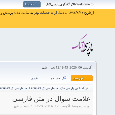
Welcome to
تالار گفتگوی پارسی‌لاتک
.
Log in
از تاریخ ۱۳۹۳/۸/۱۴ به
دلیل ارائه خدمات بهتر
به سایت جدید پرسش و پا
آگوست 06, 2026, 12:19:43 بعد از ظهر
فهرست
جستجو
تقویم
تالار گفتگوی پارسی‌لاتک
فارسی‌تک FarsiTeX
فارسی‌تک FarsiTeX
◄
◄
علامت سوال در متن فارسی
نویسنده وستا, آگوست 17, 2014, 06:09:28 بعد از ظهر