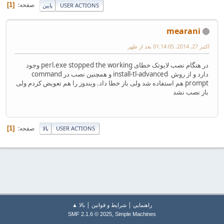
صفحه
1
USER ACTIONS
پایین
mearani
اکتبر 27, 2014, 01:14:05 بعد از ظهر
در هنگام نصب لایوتک خطای perl.exe stopped the working وجود
دارد و از روش install-tl-advanced و همچنین نصب در command
prompt هم استفاده شد ولی باز خطا داد. ویندوز را هم تعویض کردم ولی
باز نصب نشد
صفحه
1
USER ACTIONS
بالا
|
|
راهنمايي
شرایط و قوانین
بالا ▲
,
SMF 2.1.6 © 2025
Simple Machines