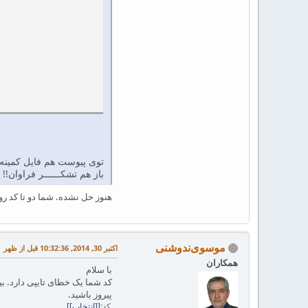
توی پیوست هم فایل کمینه 
باز هم تشکــــــر فراوان!!
هنوز حل نشده. شما دو تا کد رو
موسوی‌ندوشنی
اکتبر 30, 2014, 10:32:36 قبل از ظهر
همکاران
با سلام
کد شما یک خطای تایپی دارد. بین noindent و \ یک جای خالی وجود دارد. لطفا آن را اصلاح ف
پیروز باشید.
کد
[انتخاب]