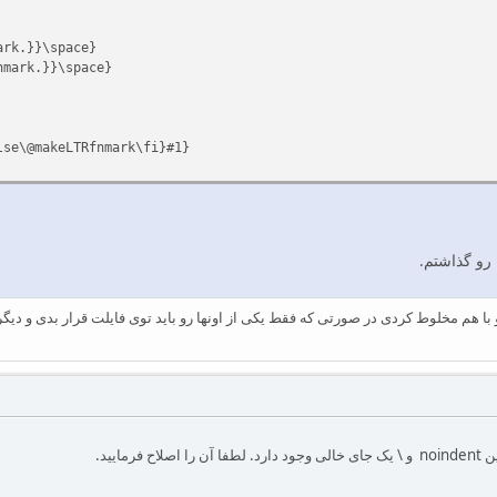
ark.}}\space}
nmark.}}\space}
se\@makeLTRfnmark\fi}#1}
رو گذاشتم.
 با هم مخلوط کردی در صورتی که فقط یکی از اونها رو باید توی فایلت قرار بدی و دی
رمایید.