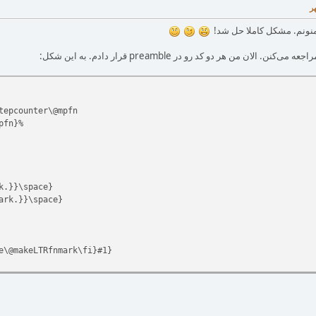
منونم. مشکل کاملا حل شد!
لان من هر دو کد رو در preamble قرار دادم. به این شکل:
tepcounter\@mpfn
pfn}%
k.}}\space}
ark.}}\space}
\@makeLTRfnmark\fi}#1}