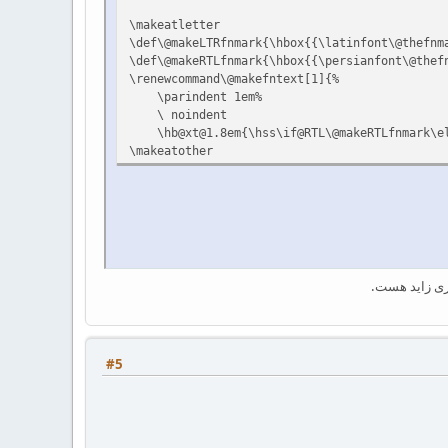
\makeatletter
\def\@makeLTRfnmark{\hbox{{\latinfont\@thefnm
\def\@makeRTLfnmark{\hbox{{\persianfont\@thef
\renewcommand\@makefntext[1]{%
\parindent 1em%
\ noindent
\hb@xt@1.8em{\hss\if@RTL\@makeRTLfnmark\el
\makeatother
گری زاید هست.
#5