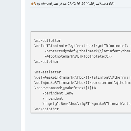
Last Edit
: اکتبر 29, 2014, 07:40:16 بعد از ظهر by ohnood
#3
\makeatletter
\def\LTRfootnote{\@ifnextchar[\@xLTRfootnote{\s
\protected@xdef\@thefnmark{\latinfont\them
\@footnotemark\@LTRfootnotetext}}
\makeatother
\makeatletter
\def\@makeLTRfnmark{\hbox{{\latinfont\@thefnmar
\def\@makeRTLfnmark{\hbox{{\persianfont\@thefnm
\renewcommand\@makefntext[1]{%
\parindent 1em%
\ noindent
\hb@xt@1.8em{\hss\if@RTL\@makeRTLfnmark\else
\makeatother