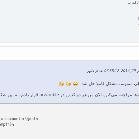
ذاشتم.
لی ممنونم. مشکل کاملا حل شد!
‌کنن. الان من هر دو کد رو در preamble قرار دادم. به این شکل:
\stepcounter\@mpfn
mpfn}%