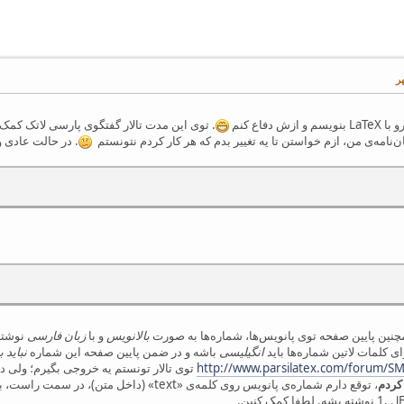
دفاع کنم
. توی این مدت تالار گفتگوی پارسی لاتک کمک
‌نامه‌ی من، ازم خواستن تا یه تغییر بدم که هر کار کردم نتونستم
. در حالت عادی 
مچنین پایین صفحه توی پانویس‌ها، شماره‌ها به صورت
بالانویس
و با
زبان فارسی
نوشته
ی کلمات لاتین شماره‌ها باید
انگیلیسی
باشه و در ضمن پایین صفحه این شماره
نباید 
http://www.parsilatex.com/forum/S
توی تالار تونستم یه خروجی بگیرم؛ ولی دق
 کردم
، توقع دارم شماره‌ی پانویس روی کلمه‌ی «text»