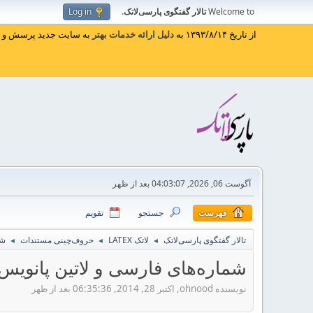
Welcome to
تالار گفتگوی پارسی‌لاتک
.
Log in
از تاریخ ۱۳۹۳/۸/۱۴ به
دلیل ارائه خدمات بهتر
به سایت جدید پرسش و پا
آگوست 06, 2026, 04:03:07 بعد از ظهر
فهرست
جستجو
تقویم
تالار گفتگوی پارسی‌لاتک
لاتک LATEX
حروف‌چینی مستندات
شم
◄
◄
◄
شماره‌های فارسی و لاتین پانویس‌
نویسنده ohnood, اکتبر 28, 2014, 06:35:36 بعد از ظهر