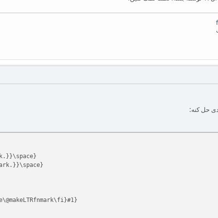
دی حل کنه:
k.}}\space}
ark.}}\space}
\@makeLTRfnmark\fi}#1}