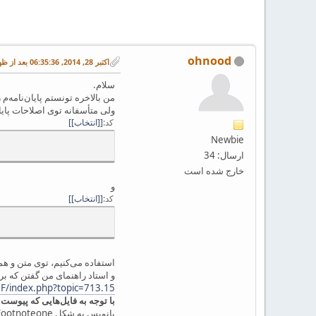
ohnood
اکتبر 28, 2014, 06:35:36 بعد از ظهر
سلام.
من بالاخره تونستم پایان‌نامه‌م رو با LaTeX بنویسم و ازش 
ولی متأسفانه توی اصلاحات پایان
کد
[انتخاب]
Newbie
ارسال: 34
خارج شده است
و
کد
[انتخاب]
استفاده می‌کنیم، توی متن و ه
و استاد راهنمای من گفتن که برا
MF/index.php?topic=713.15
با توجه به فایل‌هایی که پیوست
پانویس به شکل Footnoteoneل .1 نوشته بشه. لطفا کمک کنین.