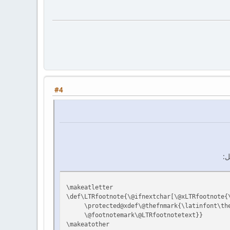
#4
\makeatletter
\def\LTRfootnote{\@ifnextchar[\@xLTRfootnote{
\protected@xdef\@thefnmark{\latinfont\the
\@footnotemark\@LTRfootnotetext}}
\makeatother