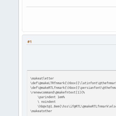
#1
\makeatletter
\def\@makeLTRfnmark{\hbox{{\latinfont\@thefnmar
\def\@makeRTLfnmark{\hbox{{\persianfont\@thefnm
\renewcommand\@makefntext[1]{%
\parindent 1em%
\ noindent
\hb@xt@1.8em{\hss\if@RTL\@makeRTLfnmark\else
\makeatother