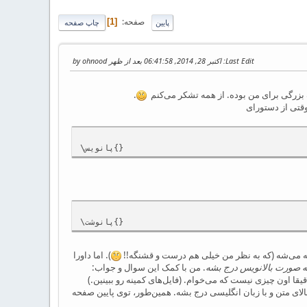
صفحه
1
پایین
چاپ صفحه
Last Edit
: اکتبر 28, 2014, 06:41:58 بعد از ظهر by ohnood
 بزرگی برای من بوده. از همه تشکر می‌کنم
.
وقتی از دستورای
\پانویس{}
\پانوشت{}
 می‌شه (که به نظر من خیلی هم درست و قشنگه!!
). اما داورا
به صورت بالانویس درج بشه
. من با کمک این سوال و جواب:
یقا اون چیزی نیست که می‌خوام. (فایل‌های کمینه رو ببینین.)
 (داخل متن)، در سمت راست، بالای متن و با زبان انگلیسی درج بشه. همین‌طور، توی پایین صفحه