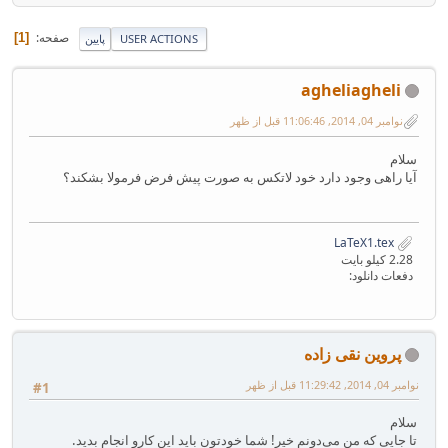
صفحه
1
USER ACTIONS
پایین
agheliagheli
نوامبر 04, 2014, 11:06:46 قبل از ظهر
سلام
آیا راهی وجود دارد خود لاتکس به صورت پیش فرض فرمولا بشکند؟
LaTeX1.tex
2.28 کیلو بایت
دفعات دانلود:
پروین نقی زاده
نوامبر 04, 2014, 11:29:42 قبل از ظهر
#1
سلام
تا جایی که من می‌دونم خیر! شما خودتون باید این کارو انجام بدید.