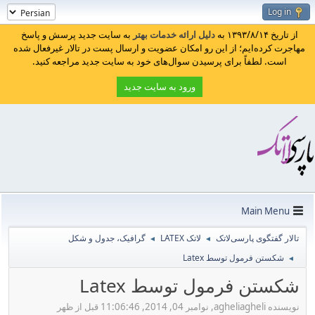
Log in
از تاریخ ۱۳۹۳/۸/۱۴ به
دلیل ارائه خدمات بهتر
به سایت جدید پرسش و پاسخ
مهاجرت کرده‌ایم؛ از این رو امکان عضویت و ارسال پست در تالار غیرفعال شده
است. لطفاً برای پرسیدن سوال‌های خود به سایت جدید مراجعه کنید.
ورود به سایت جدید
Main Menu
تالار گفتگوی پارسی‌لاتک
لاتک LATEX
گرافیک، جدول و شکل
◄
◄
شکستن فرمول توسط Latex
◄
شکستن فرمول توسط Latex
نویسنده agheliagheli, نوامبر 04, 2014, 11:06:46 قبل از ظهر