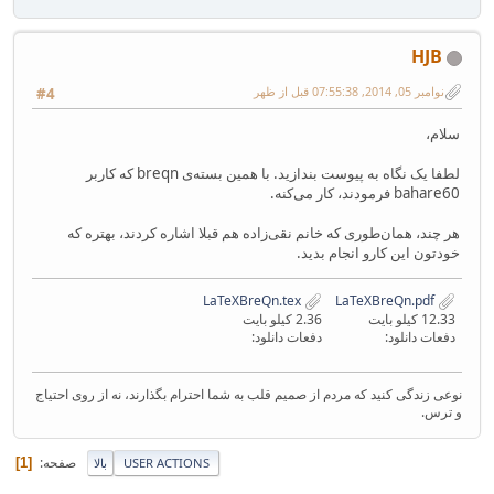
HJB
نوامبر 05, 2014, 07:55:38 قبل از ظهر
#4
سلام،
لطفا یک نگاه به پیوست بندازید. با همین‌ بسته‌ی breqn که کاربر
bahare60 فرمودند، کار می‌کنه.
هر چند، همان‌طوری که خانم نقی‌زاده هم قبلا اشاره کردند، بهتره که
خودتون این کارو انجام بدید.
LaTeXBreQn.tex
LaTeXBreQn.pdf
12.33 کیلو بایت
2.36 کیلو بایت
دفعات دانلود:
دفعات دانلود:
نوعی زندگی کنید که مردم از صمیم قلب به شما احترام بگذارند، نه از روی احتیاج
و ترس.
صفحه
1
USER ACTIONS
بالا