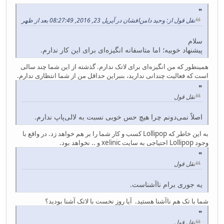
نقل قول از: وحید دامن‌افشان در آپریل 23, 2016, 08:27:49 بعد از ظهر
سلام
پیشنهاد خوبیه؛ اما متاسفانه انگیزه‌ای برای این کار ندارم.
همینطور که من انگیزه‌ای برای لاتک ندارم. گذشته از این شما چند سالی
است که فعالیت چندانی ندارید، بنبراین حداقل من از شما انتظاری ندارم.
نقل قول
اصلاً نمی‌دونم چرا هیچ حس خوبی نسبت به لالی‌پاپ ندارم.
به این خاطر که Lollipop کسب و کار شما را بر هم خواهد زد. در واقع با
وجود Lollipop احتیاجی به سایت xelinic و .. نخواهد بود.
نقل قول
یه جوری برام ناآشناست.
شما با تک هم ناآشنا هستید. آیا روز نخست با لاتک آشنا بودید؟
نقل قول