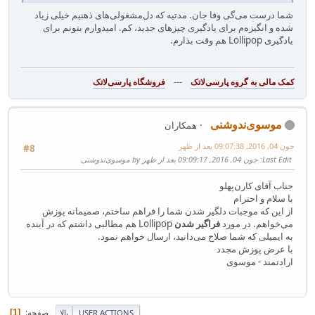
شما درست می‌گی وفا جان. مدتیه که دل‌مشغولی‌های ذهنیم خیلی زیاد
شده و انگیزه‌م برای یادگیری چیزهای جدید، کم. امیدوارم بتونم برای
یادگیری Lollipop هم وقت بذارم.
---
فروشگاه پارسی‌لاتک‎
موسوی‌ندوشنی
همکاران
جون 04, 2016, 09:07:38 بعد از ظهر
#8
Last Edit
: جون 04, 2016, 09:09:17 بعد از ظهر by موسوی‌ندوشنی
جناب آقای کارن‌پهلو
با سلام و احترام
از این که موجبات دلگیر شدن شما را فراهم ساختم، صمیمانه پوزش
می‌خواهم. در مورد
فراگیر شدن
Lollipop هم مطالبی داشتم که در آینده
به ایمیلی که شما صلاح می‌دانید، ارسال خواهم نمود.
با عرض پوزش مجدد
ارادتمند - موسوی
صفحه
1
USER ACTIONS
بالا