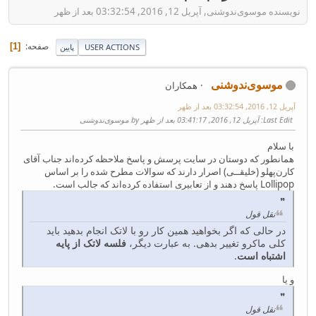
نویسنده موسوی‌ندوشنی, آپریل 12, 2016, 03:32:54 بعد از ظهر
صفحه
1
USER ACTIONS
پایین
موسوی‌ندوشنی
همکاران
آپریل 12, 2016, 03:32:54 بعد از ظهر
Last Edit
: آپریل 12, 2016, 03:41:17 بعد از ظهر by موسوی‌ندوشنی
با سلام
همانطور که دوستان در سایت پرسش و پاسخ ملاحظه کرده‌اند جناب آقای
کارن‌پهلو (خلیقــی) اصرار دارند که سوالات مطرح شده را بر اساس
Lollipop پاسخ دهند و از تعابیری استفاده کرده‌اند که جالب است.
نقل قول
در حالی که اگر بخواهید همین کار رو با لاتک انجام بدهید باید
کلی ماکرو تغییر بدهی. به عبارت دیگر،
فلسه لاتک از پایه
اشتباه است
.
و یا
نقل قول