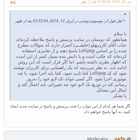
می 24, 2016, 11:06:26 قبل از ظهر
#4
نقل قول از: موسوی‌ندوشنی در آپریل 12, 2016, 03:32:54 بعد از ظهر
با سلام
همانطور که دوستان در سایت پرسش و پاسخ ملاحظه کرده‌اند
جناب آقای کارن‌پهلو (خلیقــی) اصرار دارند که سوالات مطرح
شده را بر اساس Lollipop پاسخ دهند و از تعابیری استفاده
کرده‌اند که جالب است.و یا دانش بنده بسیار کمتر از این است
که اظهار نظری داشته باشم. اما اگر قرار است که این روش
ادامه یابد. به نظر می‌رسد که یک راهنمایی برای کاربران نوشته
شود که کد Lollipop کجا تایپ شود، کجا باید اجرا شود، با چه
موتوری اجرا شود. اگر کسی نتواند تک لایو خود را به‌روز
رسانی کند در توزیع تک لایو خود چه تغییراتی باید اعمال کند و
امثال این مسائل.
با تشکر
اگر شما هر کدام از این موارد را تحت پرسش و پاسخ در سایت جدید ایجاد
کنید، به آنها پاسخ خواهم داد.
vafa
Moderator