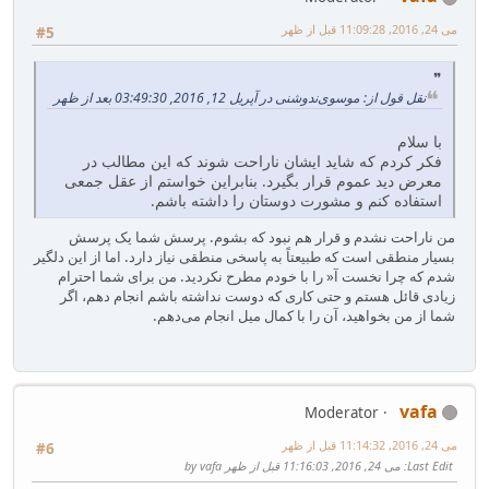
می 24, 2016, 11:09:28 قبل از ظهر
#5
نقل قول از: موسوی‌ندوشنی در آپریل 12, 2016, 03:49:30 بعد از ظهر
با سلام
فکر کردم که شاید ایشان ناراحت شوند که این مطالب در
معرض دید عموم قرار بگیرد. بنابراین خواستم از عقل جمعی
استفاده کنم و مشورت دوستان را داشته باشم.
من ناراحت نشدم و قرار هم نبود که بشوم. پرسش شما یک پرسش
بسیار منطقی است که طبیعتاً به پاسخی منطقی نیاز دارد. اما از این دلگیر
شدم که چرا نخست آ« را با خودم مطرح نکردید. من برای شما احترام
زیادی قائل هستم و حتی کاری که دوست نداشته باشم انجام دهم، اگر
شما از من بخواهید، آن را با کمال میل انجام می‌دهم.
vafa
Moderator
می 24, 2016, 11:14:32 قبل از ظهر
#6
Last Edit
: می 24, 2016, 11:16:03 قبل از ظهر by vafa