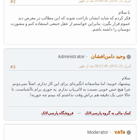
آپریل 12, 2016, 03:49:30 بعد از ظهر
#2
با سلام
فکر کردم که شاید ایشان ناراحت شوند که این مطالب در معرض دید
عموم قرار بگیرد. بنابراین خواستم از عقل جمعی استفاده کنم و مشورت
دوستان را داشته باشم.
وحید دامن‌افشان
Administrator
آپریل 23, 2016, 08:27:49 بعد از ظهر
#3
سلام
پیشنهاد خوبیه؛ اما متاسفانه انگیزه‌ای برای این کار ندارم. اصلاً نمی‌دونم
چرا هیچ حس خوبی نسبت به لالی‌پاپ ندارم. یه جوری برام ناآشناست. تا
حالا حتی یک دقیقه هم براش وقت نذاشتم که ببینم چه جوریه!
---
فروشگاه پارسی‌لاتک‎
vafa
Moderator