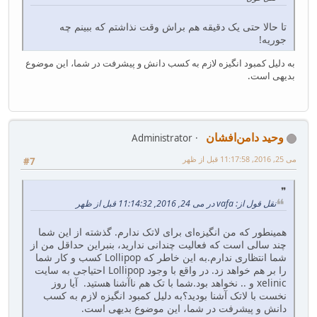
تا حالا حتی یک دقیقه هم براش وقت نذاشتم که ببینم چه
جوریه!
به دلیل کمبود انگیزه لازم به کسب دانش و پیشرفت در شما، این موضوع
بدیهی است.
وحید دامن‌افشان
Administrator
می 25, 2016, 11:17:58 قبل از ظهر
#7
نقل قول از: vafa در می 24, 2016, 11:14:32 قبل از ظهر
همینطور که من انگیزه‌ای برای لاتک ندارم. گذشته از این شما
چند سالی است که فعالیت چندانی ندارید، بنبراین حداقل من از
شما انتظاری ندارم.به این خاطر که Lollipop کسب و کار شما
را بر هم خواهد زد. در واقع با وجود Lollipop احتیاجی به سایت
xelinic و .. نخواهد بود.شما با تک هم ناآشنا هستید. آیا روز
نخست با لاتک آشنا بودید؟به دلیل کمبود انگیزه لازم به کسب
دانش و پیشرفت در شما، این موضوع بدیهی است.