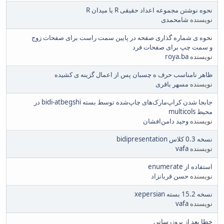
نحوه نوشتن مجموعه اعداد حقیقی R یا میدان R
نویسنده
شامحمدی
نحوه ی شماره گذاری صفحه در پایین سمت راست برای صفحات زوج
و سمت چپ برای صفحات فرد
نویسنده
roya.ba
ظاهر نامناسب حرف ه چسبان پس از اعمال گزینه ی کشیده
نویسنده
مسهر باقری
جابجا شدن کراپ‌مارک‌های چاپ‌شده توسط بسته bidi-atbegshi در
محیط multicols
نویسنده
وحید دامن‌افشان
نسخه 0.3 کلاس bidipresentation
نویسنده
vafa
استفاده از enumerate
نویسنده
حسن قربانزاد
نسخه 15.2 بسته xepersian
نویسنده
vafa
خطا بعد از بروزرسانی