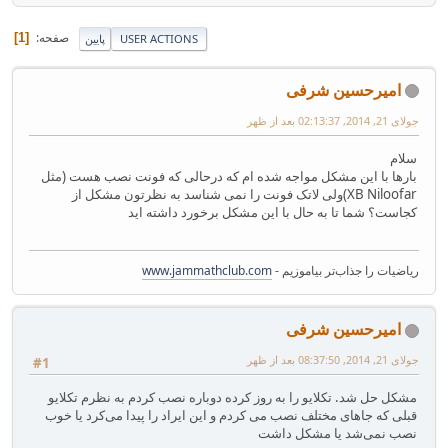
صفحه
1
USER ACTIONS
پایین
امیرحسین شرفی
جولای 21, 2014, 02:13:37 بعد از ظهر
سلام
بارها با این مشکل مواجه شده ام که درحالی که فونت نصب هست (مثل
XB Niloofar)ولی لاتک فونت را نمی شناسد به نظرتون مشکل از
کجاست؟ شما تا به حال با این مشکل برخورد داشته اید
ریاضیات را جذاب‌تر بیاموزیم -
www.jammathclub.com
امیرحسین شرفی
جولای 21, 2014, 08:37:50 بعد از ظهر
#1
مشکل حل شد. تکلایو را به روز کرده دوباره نصب کردم به نظرم تکلایو
قبلی که جاهای مختلف نصب می کردم و این ایراد را پیدا می‌کرد یا خوب
نصب نمی‌شد یا مشکل داشت