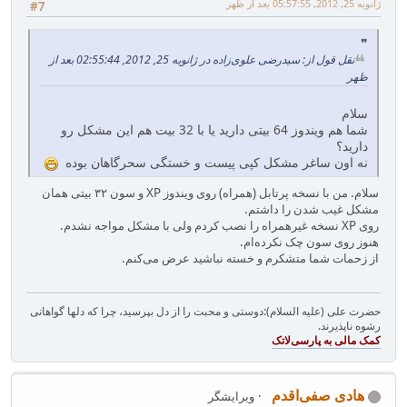
ژانویه 25, 2012, 05:57:55 بعد از ظهر
#7
نقل قول از: سیدرضی علوی‌زاده در ژانویه 25, 2012, 02:55:44 بعد از
ظهر
سلام
شما هم ویندوز 64 بیتی دارید یا با 32 بیت هم این مشکل رو
دارید؟
نه اون ساغر مشکل کپی پیست و خستگی سحرگاهان بوده
سلام. من با نسخه پرتابل (همراه) روی ویندوز XP و سون ۳۲ بیتی همان
مشکل غیب شدن را داشتم.
روی XP نسخه غیرهمراه را نصب کردم ولی با مشکل مواجه نشدم.
هنوز روی سون چک نکرده‌ام.
از زحمات شما متشکرم و خسته نباشید عرض می‌کنم.
حضرت علی (علیه السلام):دوستی و محبت را از دل بپرسید، چرا که دلها گواهانی
رشوه ناپذیرند.
هادی صفی‌اقدم
ویرایشگر