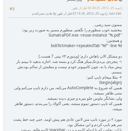
ژانویه 25, 2012, 05:30:25 قبل از ظهر
#3
Last Edit
: ژانویه 25, 2012, 07:15:36 قبل از ظهر by هادی صفی‌اقدم
ممنون سید رضی.
ببخشید خوب منظورم را نگفتم. منظورم مسیر به صورت زیر بود:
‪SumatraPDF.exe -reuse-instance "%.pdf"‬
و همچنین:
‪bidiTeXmaker-repeatedTab "%f" -line %l‬
دو مشکل الان باهاش دارم: (ویدوزم ۶۴ بیتی 7 هست.)
۱- پنجره‌ی بی‌دی‌تک‌میکر هنگ کرد و بسته شد. اجازه بدهید تا ببینم باز
پیش میاد یا نه. چون کامپیوتر خودم نیست و مطمئن از سالم بودنش
نیستم.
۲- مثلا میخام تایپ کنم:
‪\begin{align}‬
همین که شروع به AutoComplete می‌کنه، من دارم تایپ می‌کنم ولی
متنی ظاهر نمیشه.
ولی نشانگر ماوس جلو میره و چیزی دیده نمیشه.
همین که تایپ دستور تموم میشه، یعنی آکولاد را می‌بندم، دستور ظاهر
میشه.
مورد ۲ در مورد تایپ متن لاتین عادی هم پیش اومد. حتی چند خط پشت
سر هم تایپ کردم و این مشکل بود.
با این تفاوت که تا اتمام کلمه و نزدن spacebar کلمه ظاهر نمیشد.