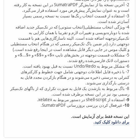
2- آخرین نسخه بتا از نمایش‌گر SumatraPDF در این نسخه به کار رفته
است و به عنوان نمایش‌گر پیش‌فرض مورد استفاده قرار می‌گیرد.
3- استفاده از قسمت انتخاب رنگ‌ها نسبت به نسخه رسمی بسیار
آسان‌تر شده است.
4- ویژگی انتخاب مستطیلی(انتخاب ستونی) که در تک‌میکر جدید اضافه
شده با دوباره‌نویسی و تغییرات لازم و تقریبا با همان کارایی به
تک‌میکردوجهته اضافه شده است. البته ناسازگاری‌هایی هم با قسمت
دوجهتی دارد.(در ضمن باگ تک‌میکر رسمی که در هنگام انتخاب مستطیلی
و کلیک موس در جایی دیگر قابل مشاهده است در اینجا رفع شده است.)
5- مشکلات قسمت دوجهته در بخش‌های تایپ «$» و «$$» و «$...$» و
دستورات لاتک فارسی‌شده رفع شدند.
6- مشکل مربوط به Undo/Redo نسبت به قبل بهبود یافته است.
7- با ذخیره فایل اطلاعات دوجهتی شامل جهت خطوط و کارکترهای
کنترلی به درستی ذخیره می‌شوند و در هنگام بازکردن مجدد فایل به
درستی بارگذاری می‌شوند.
8- باگ مربوط به بازشدن یک فایل به صورت تکراری که از باگهای تک‌میکر
رسمی بود نیز در این نسخه برطرف شده است.
9-
استفاده از shell-script در دستور مربوط به xelatex.
10-
غیرفعال کردن بررسی بروزرسانی SumatraPDF.
این نسخه فقط برای آزمایش است.
برای دانلود کلیک کنید.