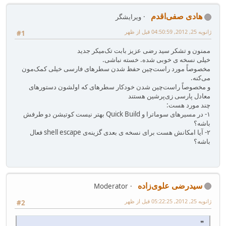
هادی صفی‌اقدم
ویرایشگر
ژانویه 25, 2012, 04:50:59 قبل از ظهر
#1
ممنون و تشکر سید رضی عزیز بابت تک‌میکر جدید
خیلی نسخه ی خوبی شده. خسته نباشی.
مخصوصاً مورد راست‌چین حفظ شدن سطرهای فارسی خیلی کمک‌مون
می‌کنه.
و مخصوصاً راست‌چین شدن خودکار سطرهای که اولشون دستورهای
معادل پارسی زی‌پرشین هستند
چند مورد هست:
۱- در مسیرهای سوماترا و Quick Build بهتر نیست کوتیشن دو طرفش
باشه؟
۲- آیا امکانش هست برای نسخه ی بعدی گزینه‌ی shell escape فعال
باشه؟
سیدرضی علوی‌زاده
Moderator
ژانویه 25, 2012, 05:22:25 قبل از ظهر
#2