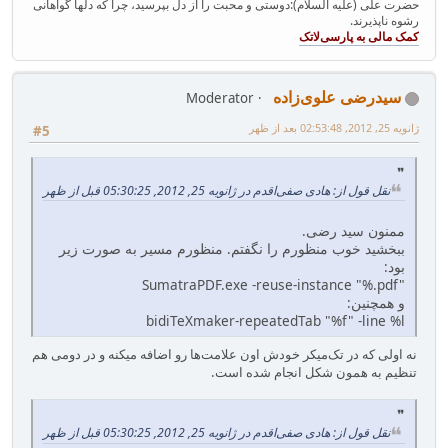
حضرت علی (علیه السلام):دوستی و محبت را از دل بپرسید، چرا که دلها گواهانی
رشوه ناپذیرند.
سیدرضی علوی‌زاده
Moderator
ژانویه 25, 2012, 02:53:48 بعد از ظهر
#5
نقل قول از: هادی صفی‌اقدم در ژانویه 25, 2012, 05:30:25 قبل از ظهر
ممنون سید رضی.
ببخشید خوب منظورم را نگفتم. منظورم مسیر به صورت زیر
بود:
‪SumatraPDF.exe -reuse-instance "%.pdf"‬
و همچنین:
‪bidiTeXmaker-repeatedTab "%f" -line %l‬
نه اولی که در تک‌میکر خودش اون علامت‌ها رو اضافه میکنه و در دومی هم
تنظیم به همون شکل انجام شده است.
نقل قول از: هادی صفی‌اقدم در ژانویه 25, 2012, 05:30:25 قبل از ظهر