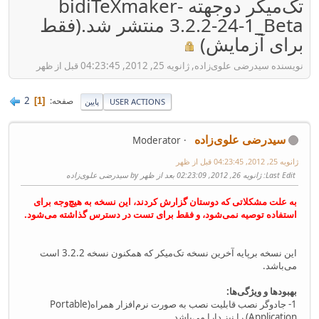
تک‌میکر دوجهته bidiTeXmaker-
3.2.2-24-1_Beta منتشر شد.(فقط
برای آزمایش)
نویسنده سیدرضی علوی‌زاده, ژانویه 25, 2012, 04:23:45 قبل از ظهر
2
صفحه
1
USER ACTIONS
پایین
سیدرضی علوی‌زاده
Moderator
ژانویه 25, 2012, 04:23:45 قبل از ظهر
Last Edit
: ژانویه 26, 2012, 02:23:09 بعد از ظهر by سیدرضی علوی‌زاده
به علت مشکلاتی که دوستان گزارش کردند، این نسخه به هیچ‌وجه برای
استفاده توصیه نمی‌شود، و فقط برای تست در دسترس گذاشته می‌شود.
این نسخه برپایه آخرین نسخه تک‌میکر که همکنون نسخه 3.2.2 است
می‌باشد.
بهبودها و ویژگی‌ها:
1- جادوگر نصب قابلیت نصب به صورت نرم‌افزار همراه(Portable
Application) را نیز دارا می‌باشد.