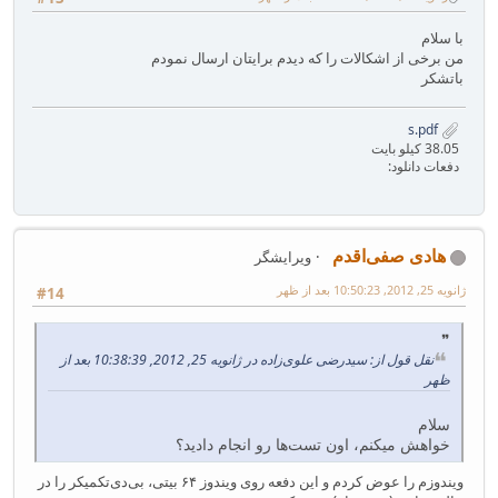
با سلام
من برخی از اشکالات را که دیدم برایتان ارسال نمودم
باتشکر
s.pdf
38.05 کیلو بایت
دفعات دانلود:
هادی صفی‌اقدم
ویرایشگر
ژانویه 25, 2012, 10:50:23 بعد از ظهر
#14
نقل قول از: سیدرضی علوی‌زاده در ژانویه 25, 2012, 10:38:39 بعد از
ظهر
سلام
خواهش میکنم، اون تست‌ها رو انجام دادید؟
ویندوزم را عوض کردم و این دفعه روی ویندوز ۶۴ بیتی، بی‌دی‌تکمیکر را در