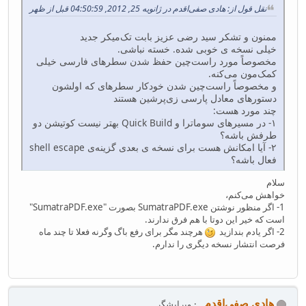
نقل قول از: هادی صفی‌اقدم در ژانویه 25, 2012, 04:50:59 قبل از ظهر
ممنون و تشکر سید رضی عزیز بابت تک‌میکر جدید
خیلی نسخه ی خوبی شده. خسته نباشی.
مخصوصاً مورد راست‌چین حفظ شدن سطرهای فارسی خیلی
کمک‌مون می‌کنه.
و مخصوصاً راست‌چین شدن خودکار سطرهای که اولشون
دستورهای معادل پارسی زی‌پرشین هستند
چند مورد هست:
۱- در مسیرهای سوماترا و Quick Build بهتر نیست کوتیشن دو
طرفش باشه؟
۲- آیا امکانش هست برای نسخه ی بعدی گزینه‌ی shell escape
فعال باشه؟
سلام
خواهش می‌کنم،
1- اگر منظور نوشتن SumatraPDF.exe بصورت "SumatraPDF.exe"
است که خیر این دوتا با هم فرق ندارند.
2- اگر یادم بندازید
هرچند مگر برای رفع باگ وگرنه فعلا تا چند ماه
فرصت انتشار نسخه دیگری را ندارم.
هادی صفی‌اقدم
ویرایشگر