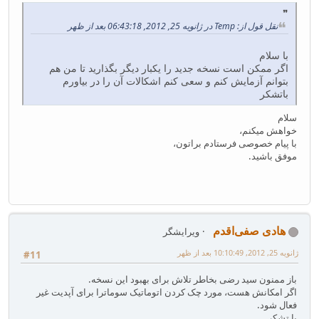
نقل قول از: Temp در ژانویه 25, 2012, 06:43:18 بعد از ظهر
با سلام
اگر ممکن است نسخه جدید را یکبار دیگر بگذارید تا من هم
بتوانم آزمایش کنم و سعی کنم اشکالات آن را در بیاورم
باتشکر
سلام
خواهش میکنم،
با پیام خصوصی فرستادم براتون،
موفق باشید.
هادی صفی‌اقدم
ویرایشگر
ژانویه 25, 2012, 10:10:49 بعد از ظهر
#11
باز ممنون سید رضی بخاطر تلاش برای بهبود این نسخه.
اگر امکانش هست، مورد چک کردن اتوماتیک سوماترا برای آپدیت غیر
فعال شود.
با تشکر