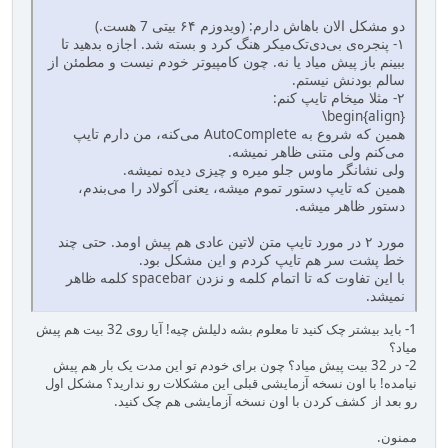
دو مشکل الان باهاش دارم: (ویدوزم ۶۴ بیتی 7 هست.)
۱- پنجره‌ی بی‌دی‌تک‌میکر هنگ کرد و بسته شد. اجازه بدهید تا
ببینم باز پیش میاد یا نه. چون کامپیوتر خودم نیست و مطمئن از
سالم بودنش نیستم.
۲- مثلا میخام تایپ کنم:
‪\begin{align}‬
همین که شروع به AutoComplete می‌کنه، من دارم تایپ
می‌کنم ولی متنی ظاهر نمیشه.
ولی نشانگر ماوس جلو میره و چیزی دیده نمیشه.
همین که تایپ دستور تموم میشه، یعنی آکولاد را می‌بندم،
دستور ظاهر میشه.
مورد ۲ در مورد تایپ متن لاتین عادی هم پیش اومد. حتی چند
خط پشت سر هم تایپ کردم و این مشکل بود.
با این تفاوت که تا اتمام کلمه و نزدن spacebar کلمه ظاهر
نمیشد.
1- باید بیشتر چک کنید تا معلوم بشه دلیلش چیه! آیا روی 32 بیت هم پیش
میاد؟
2- در 32 بیت پیش میاد؟ چون برای خودم تو این مدت یک بار هم پیش
نیامده! با اون نسخه آزمایشی قبلی این مشکلات رو ندارید؟ مشکل اول
رو بعد از کشف کردن با اون نسخه آزمایشی هم چک کنید.
ممنون.