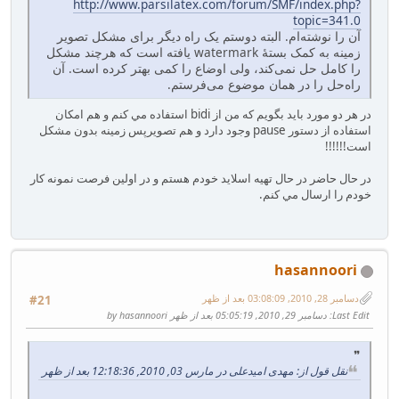
http://www.parsilatex.com/forum/SMF/index.php?
topic=341.0
آن را نوشته‌ام. البته دوستم یک راه دیگر برای مشکل تصویر
زمینه به کمک بستهٔ watermark یافته است که هرچند مشکل
را کامل حل نمی‌کند، ولی اوضاع را کمی بهتر کرده است. آن
راه‌حل را در همان موضوع می‌فرستم.
در هر دو مورد بايد بگويم كه من از bidi استفاده مي كنم و هم امكان
استفاده از دستور pause وجود دارد و هم تصويرپس زمينه بدون مشكل
است!!!!!!
در حال حاضر در حال تهيه اسلايد خودم هستم و در اولين فرصت نمونه كار
خودم را ارسال مي كنم.
hasannoori
دسامبر 28, 2010, 03:08:09 بعد از ظهر
#21
Last Edit
: دسامبر 29, 2010, 05:05:19 بعد از ظهر by hasannoori
نقل قول از: مهدی امیدعلی در مارس 03, 2010, 12:18:36 بعد از ظهر