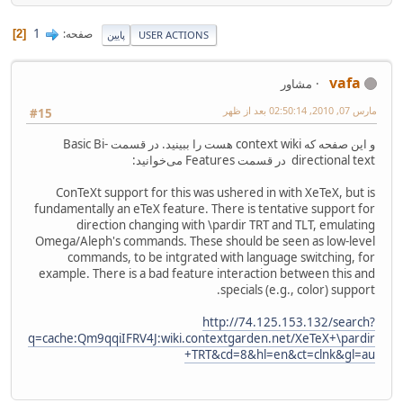
1
صفحه
2
USER ACTIONS
پایین
vafa
مشاور
مارس 07, 2010, 02:50:14 بعد از ظهر
#15
و این صفحه که context wiki هست را ببینید. در قسمت Basic Bi-
directional text در قسمت Features می‌خوانید:
ConTeXt support for this was ushered in with XeTeX, but is
fundamentally an eTeX feature. There is tentative support for
direction changing with \pardir TRT and TLT, emulating
Omega/Aleph's commands. These should be seen as low-level
commands, to be intgrated with language switching, for
example. There is a bad feature interaction between this and
specials (e.g., color) support.
http://74.125.153.132/search?
q=cache:Qm9qqiIFRV4J:wiki.contextgarden.net/XeTeX+\pardir
+TRT&cd=8&hl=en&ct=clnk&gl=au