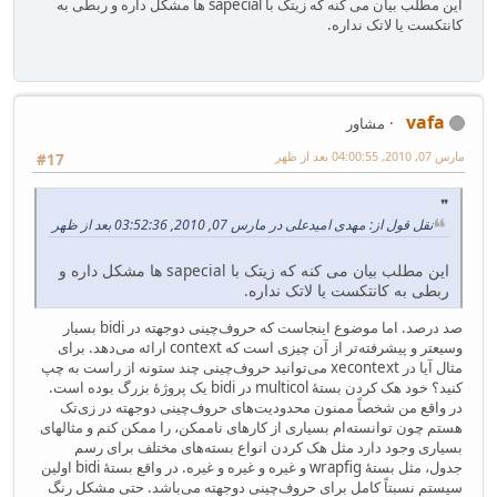
این مطلب بیان می کنه که زیتک با sapecial ها مشکل داره و ربطی به
کانتکست یا لاتک نداره.
vafa
مشاور
مارس 07, 2010, 04:00:55 بعد از ظهر
#17
نقل قول از: مهدی امیدعلی در مارس 07, 2010, 03:52:36 بعد از ظهر
این مطلب بیان می کنه که زیتک با sapecial ها مشکل داره و
ربطی به کانتکست یا لاتک نداره.
صد درصد. اما موضوع اینجاست که حروف‌چینی دوجهته در bidi بسیار
وسیعتر و پیشرفته‌تر از آن چیزی است که context ارائه می‌دهد. برای
مثال آیا در xecontext می‌توانید حروف‌چینی چند ستونه از راست به چپ
کنید؟ خود هک کردن بستهٔ multicol در bidi یک پروژهٔ بزرگ بوده است.
در واقع من شخصاً ممنون محدودیت‌های حروف‌چینی دوجهته در زی‌تک
هستم چون توانسته‌ام بسیاری از کارهای ناممکن، را ممکن کنم و مثالهای
بسیاری وجود دارد مثل هک کردن انواع بسته‌های مختلف برای رسم
جدول، مثل بستهٔ wrapfig و غیره و غیره و غیره. در واقع بستهٔ bidi اولین
سیستم نسبتاً کامل برای حروف‌چینی دوجهته می‌باشد. حتی مشکل رنگ