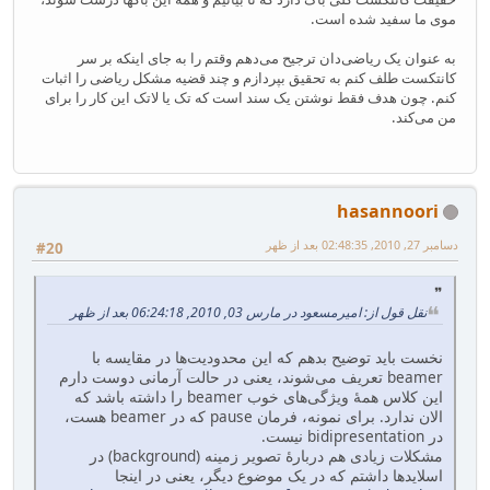
موی ما سفید شده است.
به عنوان یک ریاضی‌دان ترجیح می‌دهم وقتم را به جای اینکه بر سر
کانتکست طلف کنم به تحقیق بپردازم و چند قضیه مشکل ریاضی را اثبات
کنم. چون هدف فقط نوشتن یک سند است که تک یا لاتک این کار را برای
من می‌کند.
hasannoori
دسامبر 27, 2010, 02:48:35 بعد از ظهر
#20
نقل قول از: امیرمسعود در مارس 03, 2010, 06:24:18 بعد از ظهر
نخست باید توضیح بدهم که این محدودیت‌ها در مقایسه با
beamer تعریف می‌شوند، یعنی در حالت آرمانی دوست دارم
این کلاس همهٔ ویژگی‌های خوب beamer را داشته باشد که
الان ندارد. برای نمونه، فرمان pause که در beamer هست،
در bidipresentation نیست.
مشکلات زیادی هم دربارهٔ تصویر زمینه (background) در
اسلایدها داشتم که در یک موضوع دیگر، یعنی در اینجا