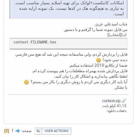
امکانات کانتکست+لواتک برای تهیه اسلاید بسیار مناسب است.
به نیازی به هیچگونه هک در کدها نیست. یک نمونه ارایه شده
است.
جناب اميدعلي عزيز،
من فايل نمونه شما را گرفتم و با دستور
کد
[انتخاب]
context FILENAME.tex
فايل را پردازش كردم. ولي متاسفانه نتيجه اين شد كه هيچ متن فارسي
ديده نمي شود!
ضمنا از تكلايو 2010 استفاده ميكنم.
فايل پردازش شده بهمراه مطعلقات را هم پيوست كرده ام.
لطفا نگاهي بياندازيد و اشكال كار را بيان كنيد.
آيا بايد كار ديگري مي كردم يا روش ديگري را بكار مي بستم؟
با تشكر.
context.zip
41.13 کیلو بایت
دفعات دانلود:
1
صفحه
2
USER ACTIONS
بالا