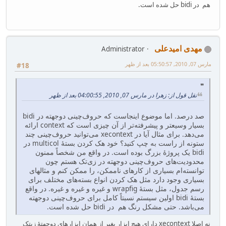
هم در bidi حل شده است.
مهدی امیدعلی
Administrator
مارس 07, 2010, 05:50:57 بعد از ظهر
#18
نقل قول از: زهرا در مارس 07, 2010, 04:00:55 بعد از ظهر
صد درصد. اما موضوع اینجاست که حروف‌چینی دوجهته در bidi
بسیار وسیعتر و پیشرفته‌تر از آن چیزی است که context ارائه
می‌دهد. برای مثال آیا در xecontext می‌توانید حروف‌چینی چند
ستونه از راست به چپ کنید؟ خود هک کردن بستهٔ multicol در
bidi یک پروژهٔ بزرگ بوده است. در واقع من شخصاً ممنون
محدودیت‌های حروف‌چینی دوجهته در زی‌تک هستم چون
توانسته‌ام بسیاری از کارهای ناممکن، را ممکن کنم و مثالهای
بسیاری وجود دارد مثل هک کردن انواع بسته‌های مختلف برای
رسم جدول، مثل بستهٔ wrapfig و غیره و غیره و غیره. در واقع
بستهٔ bidi اولین سیستم نسبتاً کامل برای حروف‌چینی دوجهته
می‌باشد. حتی مشکل رنگ هم در bidi حل شده است.
نه اصلا xecontext دارای هیچ ابزار بغیر از همان ابزارهای دوجهتهٔ زیتک