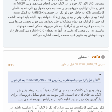
نیست. Bidi الان کار خود را در لاتک خوب انجام می‌دهد. ولی MKIV به
عنوان مثال توانایی حروفچینی راست به چپ جدول رو داره نه به خاطر
کانتکست بلکه به خاطر خود لواتک. در حقیقت lualatex به کمک بستهٔ
آیندهٔ بیدی خیلی بهتر از بیدی روی زیلاتک خواهد بود. البته باید توجه داشت
که حتی با لواتک هم تمام مشکلات حل نخواهد شد چون بعضی چیزها مثل
متاپست و غیره که برای گرافیک به کار می‌روند ممکن است دوجهته
نباشند. به این معنی که وقتی در آنها به نقطه (0,0) اشاره می‌کنید فارغ از
جهت نوشتن به منتهی‌علیه سمت راست اشاره می‌کنند.
vafa
مشاور
مارس 21, 2010, 08:17:04 قبل از ظهر
#19
نقل قول از: مهدی امیدعلی در مارس 04, 2010, 02:42:50 بعد از ظهر
روند پذیرش کانتکست به جای لاتک دقیقاً شبیه روند پذیرش
لاتک به جای word است. اگر بتونید به عدم تمایل درونیتان برای
یادگیری یک چیز جدید غلبه کنید از مزایاش بهره‌مند می‌شید.
فکر نمی‌کنم. کانتکست مزیتی ندارد که تک یا لاتک آن را نداشته باشد. در
حقیقت کانتکست کلی باگ دارد که تا بیائیم و همهٔ این باگها درست شوند،