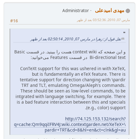
مهدی امیدعلی
Administrator
مارس 07, 2010, 03:52:36 بعد از ظهر
#16
نقل قول از: زهرا در مارس 07, 2010, 02:50:14 بعد از ظهر
و این صفحه که context wiki هست را ببینید. در قسمت Basic
Bi-directional text در قسمت Features می‌خوانید:
ConTeXt support for this was ushered in with XeTeX,
but is fundamentally an eTeX feature. There is
tentative support for direction changing with \pardir
TRT and TLT, emulating Omega/Aleph's commands.
These should be seen as low-level commands, to be
intgrated with language switching, for example. There
is a bad feature interaction between this and specials
(e.g., color) support.
http://74.125.153.132/search?
q=cache:Qm9qqiIFRV4J:wiki.contextgarden.net/XeTeX+\
pardir+TRT&cd=8&hl=en&ct=clnk&gl=au