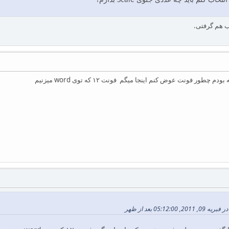
ب هم گرفتی.
 چطور فونت عوض کنم اینجا میگم فونت ۱۲ که توی word میزنیم