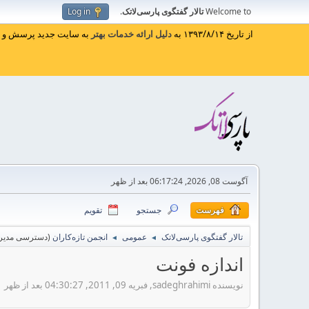
Welcome to
تالار گفتگوی پارسی‌لاتک
.
Log in
از تاریخ ۱۳۹۳/۸/۱۴ به
دلیل ارائه خدمات بهتر
به سایت جدید پرسش و پا
آگوست 08, 2026, 06:17:24 بعد از ظهر
فهرست
جستجو
تقویم
تالار گفتگوی پارسی‌لاتک
عمومی
انجمن تازه‌کاران
(دسترسی مدیر 
◄
◄
اندازه فونت
نویسنده sadeghrahimi, فبریه 09, 2011, 04:30:27 بعد از ظهر