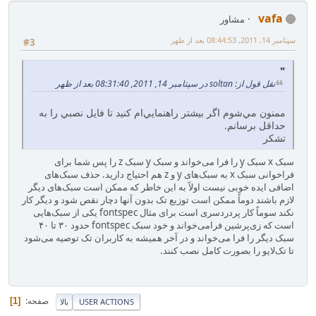
vafa
مشاور
سپتامبر 14, 2011, 08:44:53 بعد از ظهر
#3
نقل قول از: soltan در سپتامبر 14, 2011, 08:31:40 بعد از ظهر
ممنون مي‌شوم اگر بيشتر راهنمايي‌ام کنيد تا فايل نصبي را به
حداقل برسانم.
تشکر
سبک x سبک y را فرا می‌خواند و سبک y سبک z را پس شما برای
فراخوانی سبک x به سبک‌های y و z هم احتیاج دارید. حذف سبک‌های
اضافی ایده خوبی نیست اولاً به این خاطر که ممکن است سبک‌های دیگر
لازم باشند دوماً ممکن است توزیع تک بدون آنها دچار نقص شود و دیگر کار
نکند سوماً کار پردردسری است برای مثال fontspec یکی از سبک‌هایی
است که زی‌پرشین فرامی‌خواند و خود سبک fontspec حدود ۳۰ تا ۴۰
سبک دیگر را فرا می‌خواند و در آخر همیشه به کاربران تک توصیه می‌شود
تا تک‌لایو را بصورت کامل نصب کنند.
صفحه
1
USER ACTIONS
بالا