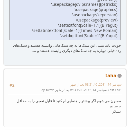
‎\usepackage[dvipsnames]{pstricks}‎
‎\usepackage{graphics}‎
‎\usepackage{xepersian}‎
‎\usepackage{preview}‎‎
‎\settextfont[Scale=1.1]{B Yagut}‎
‎\setlatintextfont[Scale=1]{Times New Roman}‎
‎\setdigitfont[Scale=1]{B Yagut}‎
خودت باید ببینی این سبک‌ها به چه سبک‌هایی وابسته هستند و سبک‌های
رده قبلی دوباره به چه سبک‌های دیگری وابسته هستند و ....
taha
سپتامبر 14, 2011, 08:31:40 بعد از ظهر
#2
Last Edit
: سپتامبر 14, 2011, 08:33:22 بعد از ظهر by soltan
ممنون مي‌شوم اگر بيشتر راهنمايي‌ام کنيد تا فايل نصبي را به حداقل
برسانم.
تشکر