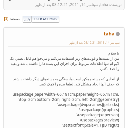
نویسنده taha, سپتامبر 14, 2011, 08:12:21 بعد از ظهر
صفحه
1
USER ACTIONS
پایین
taha
سپتامبر 14, 2011, 08:12:21 بعد از ظهر
با سلام
من از بسته‌ها و فونت‌هاي زير استفاده مي‌کنم و مي‌خواهم فايل نصبي تک
لايو ام تنها اطلاعات مربوط براي اجراي اين بسته‌ها را داشته باشد و بقيه
را حذف کنم.
از آنجايي که بسته ممکن است وابستگي به بسته‌هاي ديگر داشته باشند
که حذف آنها ايجاد مشکل کند. لطفا بنده را کمک کنيد.
usepackage[paperwidth=66.181cm,paperheight=66.181cm‎,
‎top=2cm ‎bottom=2cm‎, ‎right=2cm‎, ‎left=2cm]{geometry}‎\
‎\usepackage[dvipsnames]{pstricks}‎
‎\usepackage{graphics}‎
‎\usepackage{xepersian}‎
‎\usepackage{preview}‎‎
‎\settextfont[Scale=1.1]{B Yagut}‎