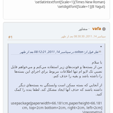
‎\setlatintextfont[Scale=1]{Times New Roman}‎
‎\setdigitfont[Scale=1]{B Yagut}‎
vafa
مشاور
سپتامبر 14, 2011, 08:30:30 بعد از ظهر
#1
نقل قول از: soltan در سپتامبر 14, 2011, 08:12:21 بعد از ظهر
با سلام
من از بسته‌ها و فونت‌هاي زير استفاده مي‌کنم و مي‌خواهم فايل
نصبي تک لايو ام تنها اطلاعات مربوط براي اجراي اين بسته‌ها
را داشته باشد و بقيه را حذف کنم.
از آنجايي که بسته ممکن است وابستگي به بسته‌هاي ديگر
داشته باشند که حذف آنها ايجاد مشکل کند. لطفا بنده را کمک
کنيد.
usepackage[paperwidth=66.181cm,paperheight=66.181
cm‎, ‎top=2cm ‎bottom=2cm‎, ‎right=2cm‎, ‎left=2cm]
{geometry}‎\