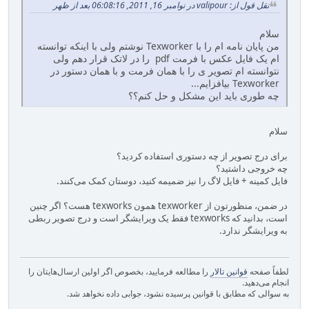
نقل قول از: valipour در نوامبر 16, 2011, 06:08:16 بعد از ظهر
سلام
من پایان نامه ام را با Texworker نوشتم ولی با اینکه توانسته
ام یک فایل عکس با فرمت pdf را در لاتک قرار دهم ولی
نتوانسته ام تصویر ی را با همان فرمت و با همان دستور در
Texworker بیافزایم...
چه طوری باید این مشکل و حل کنم؟؟
سلام
برای درج تصویر از چه دستوری استفاده کردید؟
چه خروجی داشتید؟
فایل کمینه + فایل لاگ را نیز ضمیمه کنید، دوستان کمک می‌کنند.
در ضمن، منظورتون از texworker همون texworks هست؟ اگر چنین
است، بدانید که texworks فقط یک ویرایشگر است و درج تصویر ربطی
به ویرایشگر ندارد.
لطفاً صفحه
قوانین تالار
را مطالعه فرمایید، بخصوص اگر اولین ارسال‌هایتان را
انجام می‌دهید.
به سوالی که مطابق با قوانین پرسیده نشود، جوابی داده نخواهد شد.