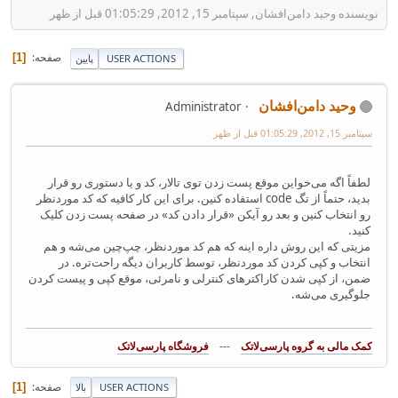
نویسنده وحید دامن‌افشان, سپتامبر 15, 2012, 01:05:29 قبل از ظهر
صفحه
1
USER ACTIONS
پایین
وحید دامن‌افشان
Administrator
سپتامبر 15, 2012, 01:05:29 قبل از ظهر
لطفاً اگه می‌خواین موقع پست زدن توی تالار، کد و یا دستو‎ری رو قرار
بدید، حتماً از تگ ‎code‎ استفاده کنین. برای این کار کافیه که کد موردنظر
رو انتخاب کنین و بعد رو آیکن «قرار دادن کد» در صفحه پست زدن کلیک
کنید.
مزیتی که این روش داره اینه که هم کد موردنظر، چپ‌چین می‌شه و هم
انتخاب و کپی کردن کد موردنظر، توسط کاربران دیگه راحت‌تره. در
ضمن، از کپی شدن کاراکترهای کنترلی و نامرئی، موقع کپی و پیست کردن
جلوگیری می‌شه.
---
فروشگاه پارسی‌لاتک‎
صفحه
1
USER ACTIONS
بالا