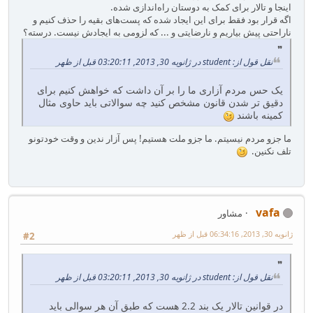
اینجا و تالار برای کمک به دوستان راه‌اندازی شده.
اگه قرار بود فقط برای این ایجاد شده که پست‌های بقیه را حذف کنیم و
ناراحتی پیش بیاریم و نارضایتی و ... که لزومی به ایجادش نیست. درسته؟
نقل قول از: student در ژانویه 30, 2013, 03:20:11 قبل از ظهر
یک حس مردم آزاری ما را بر آن داشت که خواهش کنیم برای
دقیق تر شدن قانون مشخص کنید چه سوالاتی باید حاوی مثال
کمینه باشند
ما جزو مردم نیسیتم. ما جزو ملت هستیم! پس آزار ندین و وقت خودتونو
تلف نکنین.
vafa
مشاور
ژانویه 30, 2013, 06:34:16 قبل از ظهر
#2
نقل قول از: student در ژانویه 30, 2013, 03:20:11 قبل از ظهر
در قوانین تالار یک بند 2.2 هست که طبق آن هر سوالی باید