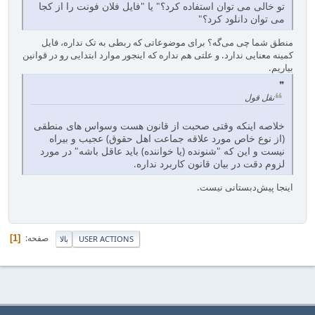
تو خالی می توان استفاده کرد؟" یا "فایل فلان فونت را از کجا
می توان دانلود کرد؟"
منطق شما چی می‌گه؟ برای موضوعاتی که ربطی به تک نداره، فایل
کمینه معنایی ندارد. و علتی هم نداره که اینجور موارد ابتدایی رو در قوانین
بیاریم.
نقل قول
خلاصه اینکه وقتی صحبت از قانون هست وسواس های منطقی
(از نوع خاص مورد علاقه جماعت اهل حقوق) عجیب و بیراه
نیست و این که "شنونده (یا خواننده) باید عاقل باشه" در مورد
لزوم دقت در بیان قانون کاربرد نداره.
اینجا پیش‌دبستانی نیست.
صفحه
1
USER ACTIONS
بالا