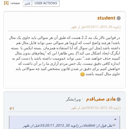
صفحه
1
USER ACTIONS
پایین
student
ژانویه 30, 2013, 03:20:11 قبل از ظهر
در قوانین تالار یک بند 2.2 هست که طبق آن هر سوالی باید حاوی یک مثال
باشد! هرچند واضح است که لزوما هر سوالی نمی تواند فایل مثال هم
داشته باشد (مثل این سوال که آیا استفاده همزمان بسته ایکس با بسته
ایگرگ ایجاد اشکال می کند؟). پس ظاهرا این که "پیغام‌های بدون مثال
کمینه حذف خواهند شد." نمی تواند عمومیت داشته باشد یا دست کم به
اندازه کافی دقیق نیست. یک حس مردم آزاری ما را بر آن داشت که
خواهش کنیم برای دقیق تر شدن قانون مشخص کنید چه سوالاتی باید
حاوی مثال کمینه باشند
هادی صفی‌اقدم
ویرایشگر
ژانویه 30, 2013, 06:07:52 قبل از ظهر
#1
نقل قول از: student در ژانویه 30, 2013, 03:20:11 قبل از ظهر