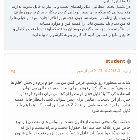
دقیقا نیاورده‌ایم.
در تکمیل بحث، مطالبی مثل راهنمای نصب و ... نیاز به فایل نمونه نداره.
مثلا سوالی که میگه برای صفر توخالی کردن چیکار باید کرد. چون طرف
نمیتونه پایان‌نامه را بفرسته. چون حجمش را تالار اجازه نمیده و خیلی‌ها را
که من دیدم بلد نیستن فایل را کمینه کنن و موارد مشابه.
در اینگونه موارد زحمت گردن دوستان میافته که اونقده با دقت و کامل و
جامع و مانع راهنمایی کنیم که کاربر بتونه کارشو راه بیاندازه.
student
ژانویه 31, 2013, 04:23:18 قبل از ظهر
#4
شاید بد منظورم رو نوشتم، فرض کنین من می خوام برم در بخش "قلم ها
و حروف" بپرسم "از کدام فونتها برای ایجاد صفر تو خالی می توان
استفاده کرد؟" یا "فایل فلان فونت را از کجا می توان دانلود کرد؟" یا
چیزی از این دست.... ظاهرا برای چنین سوالی کسی انتظار فایل کمینه
نداره اما برداشت منطقی از بند 2.2 قوانین این است که اینجا هم باید
فایل کمینه ضمیمه شود!
خلاصه اینکه وقتی صحبت از قانون هست وسواس های منطقی (از نوع
خاص مورد علاقه جماعت اهل حقوق) عجیب و بیراه نیست و این که
"شنونده (یا خواننده) باید عاقل باشه" در مورد لزوم دقت در بیان قانون
کاربرد نداره.