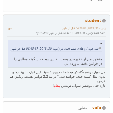
student
ژانویه 31, 2013, 04:29:08 قبل از ظهر
#5
Last Edit
: ژانویه 31, 2013, 04:32:18 قبل از ظهر by student
نقل قول از: هادی صفی‌اقدم در ژانویه 30, 2013, 06:45:17 قبل از ظهر
منظور من از «خیر» در پست بالا این بود که اینگونه مطلبی را
در قوانین دقیقا نیاورده‌ایم.
من دوباره رفتم نگاه کردم، شما هم ببینید! دقیقا عین عبارت " پیغام‌های
بدون مثال کمینه حذف خواهند شد. " در بند 2.2 قوانین هست، رنگش هم
قرمزه!
تازه حتی ننوشتین سوال، نوشتین
پیغام
!
vafa
مشاور