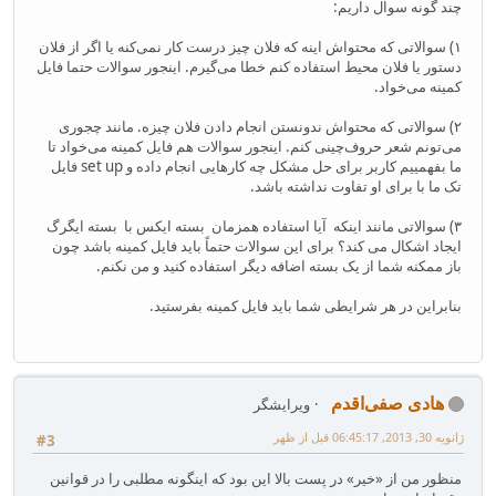
چند گونه سوال داریم:
۱) سوالاتی که محتواش اینه که فلان چیز درست کار نمی‌کنه یا اگر از فلان
دستور یا فلان محیط استفاده کنم خطا می‌گیرم. اینجور سوالات حتما فایل
کمینه می‌خواد.
۲) سوالاتی که محتواش ندونستن انجام دادن فلان چیزه. مانند چجوری
می‌تونم شعر حروف‌چینی کنم. اینجور سوالات هم فایل کمینه می‌خواد تا
ما بفهمییم کاربر برای حل مشکل چه کارهایی انجام داده و set up فایل
تک ما با برای او تفاوت نداشته باشد.
۳) سوالاتی مانند اینکه آیا استفاده همزمان بسته ایکس با بسته ایگرگ
ایجاد اشکال می کند؟ برای این سوالات حتماً باید فایل کمینه باشد چون
باز ممکنه شما از یک بسته اضافه دیگر استفاده کنید و من نکنم.
بنابراین در هر شرایطی شما باید فایل کمینه بفرستید.
هادی صفی‌اقدم
ویرایشگر
ژانویه 30, 2013, 06:45:17 قبل از ظهر
#3
منظور من از «خیر» در پست بالا این بود که اینگونه مطلبی را در قوانین