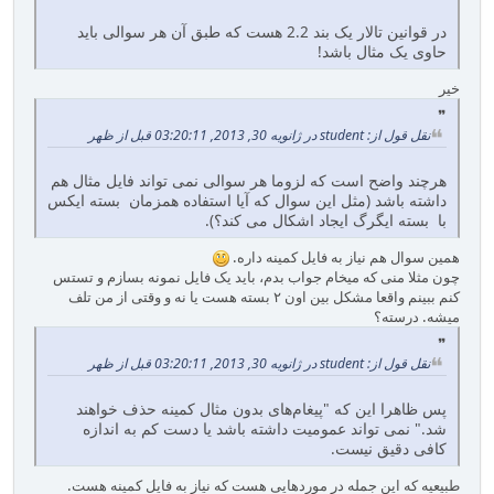
در قوانین تالار یک بند 2.2 هست که طبق آن هر سوالی باید
حاوی یک مثال باشد!
خیر
نقل قول از: student در ژانویه 30, 2013, 03:20:11 قبل از ظهر
هرچند واضح است که لزوما هر سوالی نمی تواند فایل مثال هم
داشته باشد (مثل این سوال که آیا استفاده همزمان بسته ایکس
با بسته ایگرگ ایجاد اشکال می کند؟).
همین سوال هم نیاز به فایل کمینه داره.
چون مثلا منی که میخام جواب بدم، باید یک فایل نمونه بسازم و تستس
کنم ببینم واقعا مشکل بین اون ۲ بسته هست یا نه و وقتی از من تلف
میشه. درسته؟
نقل قول از: student در ژانویه 30, 2013, 03:20:11 قبل از ظهر
پس ظاهرا این که "پیغام‌های بدون مثال کمینه حذف خواهند
شد." نمی تواند عمومیت داشته باشد یا دست کم به اندازه
کافی دقیق نیست.
طبیعیه که این جمله در موردهایی هست که نیاز به فایل کمینه هست.