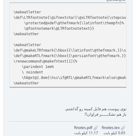
\makeatletter
\def\LTRfootnote{\@ifnextchar[\@xLTRfootnote{\stepcounter
\protected@xdef\@thefnmark{\latinfont\thempfn}%
\@footnotemark\@LTRfootnotetext}}
\makeatother
\makeatletter
\def\@makeLTRfnmark{\hbox{{\latinfont\@thefnmark.}}\space
\def\@makeRTLfnmark{\hbox{{\persianfont\@thefnmark.}}\spa
\renewcommand\@makefntext[1]{%
\parindent 1em%
\ noindent
\hb@xt@1.8em{\hss\if@RTL\@makeRTLfnmark\else\@makeLTRf
\makeatother
توی پیوست هم فایل کمینه رو گذاشتم.
باز هم تشکــــــر فراوان!!
ftnotes.pdf
ftnotes.tex
0.65 کیلو بایت
11.17 کیلو بایت