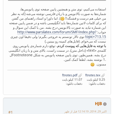
استفاده می‌کنیم، توی متن و همچنین پایین صفحه توی پانویس‌ها،
شماره‌ها به صورت
بالانویس
و با
زبان فارسی
نوشته می‌شه (که به نظر
من خیلی هم درست و قشنگه!!
). اما داورا و استاد راهنمای من گفتن
که برای کلمات لاتین شماره‌ها باید
انگیلیسی
باشه و در ضمن پایین صفحه
این شماره
نباید به صورت بالانویس درج بشه
. من با کمک این سوال و
جواب:
http://www.parsilatex.com/forum/SMF/index.php?
topic=713.15
توی تالار تونستم یه خروجی بگیرم؛ ولی دقیقا اون چیزی
نیست که می‌خوام. (فایل‌های کمینه رو ببینین.)
با توجه به فایل‌هایی که پیوست کردم
، توقع دارم شماره‌ی پانویس روی
کلمه‌ی «text» (داخل متن)، در سمت راست، بالای متن و با زبان انگلیسی
درج بشه. همین‌طور، توی پایین صفحه پانویس به شکل Footnoteoneل
.1 نوشته بشه. لطفا کمک کنین.
ممنون.
ftnotes.pdf
ftnotes.tex
0.25 کیلو بایت
11.07 کیلو بایت
دفعات دانلود:
دفعات دانلود:
HJB
اکتبر 29, 2014, 12:14:19 قبل از ظهر
#1