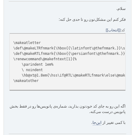
سلام،
فکر کنم این مشکل‌تون رو تا حدی حل کنه:
کد
[انتخاب]
\makeatletter
\def\@makeLTRfnmark{\hbox{{\latinfont\@thefnmark.}}\space
\def\@makeRTLfnmark{\hbox{{\persianfont\@thefnmark.}}\spa
\renewcommand\@makefntext[1]{%
\parindent 1em%
\ noindent
\hb@xt@1.8em{\hss\if@RTL\@makeRTLfnmark\else\@makeLTRf
\makeatother
اگه این رو به جای کد خودتون بذارید، شماره‌ی پانویس‌ها رو در فقط بخش
پانویس درست می‌کنه.
با کمی تغییر از
این‌جا
.