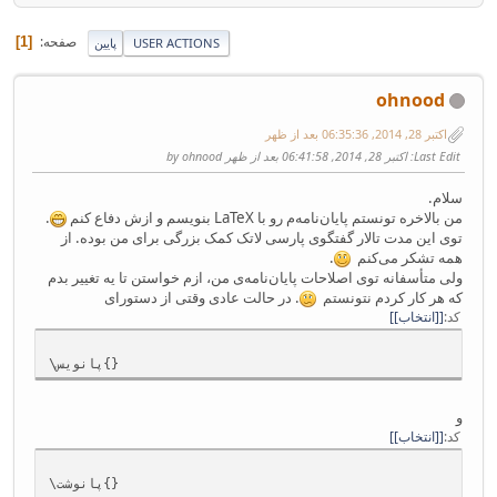
صفحه
1
USER ACTIONS
پایین
ohnood
اکتبر 28, 2014, 06:35:36 بعد از ظهر
Last Edit
: اکتبر 28, 2014, 06:41:58 بعد از ظهر by ohnood
سلام.
من بالاخره تونستم پایان‌نامه‌م رو با LaTeX بنویسم و ازش دفاع کنم
.
توی این مدت تالار گفتگوی پارسی لاتک کمک بزرگی برای من بوده. از
همه تشکر می‌کنم
.
ولی متأسفانه توی اصلاحات پایان‌نامه‌ی من، ازم خواستن تا یه تغییر بدم
که هر کار کردم نتونستم
. در حالت عادی وقتی از دستورای
کد
[انتخاب]
\پانویس{}
و
کد
[انتخاب]
\پانوشت{}