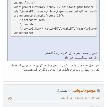
\makeatletter
\def\@makeLTRfnmark{\hbox{{\latinfont\@thefnmark.}}\spac
\def\@makeRTLfnmark{\hbox{{\persianfont\@thefnmark.}}\sp
\renewcommand\@makefntext[1]{%
\parindent 1em%
\ noindent
\hb@xt@1.8em{\hss\if@RTL\@makeRTLfnmark\else\@makeLT
\makeatother
توی پیوست هم فایل کمینه رو گذاشتم.
باز هم تشکــــــر فراوان!!
هنوز حل نشده. شما دو تا کد رو با هم مخلوط کردی در صورتی که فقط
یکی از اونها رو باید توی فایلت قرار بدی و دیگری زاید هست.
موسوی‌ندوشنی
همکاران
اکتبر 30, 2014, 10:32:36 قبل از ظهر
#5
با سلام