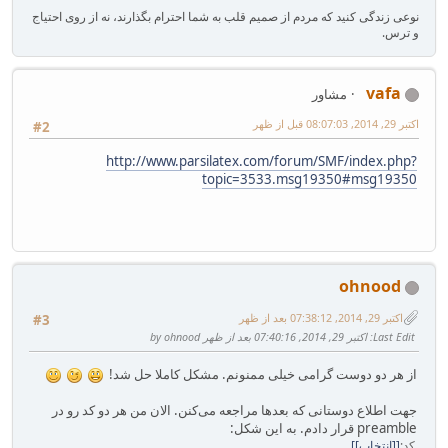
نوعی زندگی کنید که مردم از صمیم قلب به شما احترام بگذارند، نه از روی احتیاج
و ترس.
vafa
مشاور
اکتبر 29, 2014, 08:07:03 قبل از ظهر
#2
http://www.parsilatex.com/forum/SMF/index.php?
topic=3533.msg19350#msg19350
ohnood
اکتبر 29, 2014, 07:38:12 بعد از ظهر
#3
Last Edit
: اکتبر 29, 2014, 07:40:16 بعد از ظهر by ohnood
از هر دو دوست گرامی خیلی ممنونم. مشکل کاملا حل شد!
جهت اطلاع دوستانی که بعدها مراجعه می‌کنن. الان من هر دو کد رو در
preamble قرار دادم. به این شکل:
کد
[انتخاب]