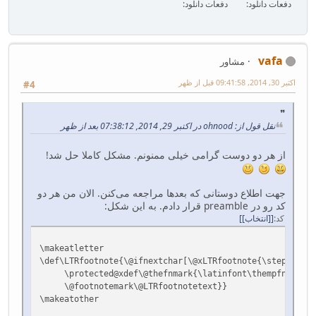
دفعات دانلود:
دفعات دانلود:
vafa
مشاور
اکتبر 30, 2014, 09:41:58 قبل از ظهر
#4
نقل قول از: ohnood در اکتبر 29, 2014, 07:38:12 بعد از ظهر
از هر دو دوست گرامی خیلی ممنونم. مشکل کاملا حل شد!
جهت اطلاع دوستانی که بعدها مراجعه می‌کنن. الان من هر دو
کد رو در preamble قرار دادم. به این شکل:
کد
[انتخاب]
\makeatletter
\def\LTRfootnote{\@ifnextchar[\@xLTRfootnote{\stepcounte
\protected@xdef\@thefnmark{\latinfont\thempfn}%
\@footnotemark\@LTRfootnotetext}}
\makeatother